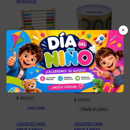
ARTÍCULOS
×
Ábaco De
Madera
Juguete
Alcancía
Infantil
Monedas
Educativo
Billetes
$
450,00
$
247,00
Leer más
Añadir al carrito
JUGUETES PARA
JUGUETES PARA
NIÑOS Y NIÑAS
, 
NIÑOS Y NIÑAS
, 