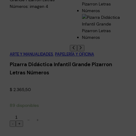
ARTE Y MANUALIDADES
, 
PAPELERÍA Y OFICINA
Pizarra Didáctica Infantil Grande Pizarron
Letras Números
$
2.365,50
89 disponibles
P
−
+
i
-
+
z