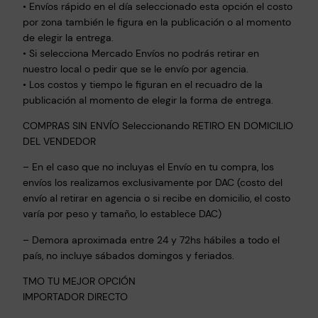
• Envíos rápido en el día seleccionado esta opción el costo
i
por zona también le figura en la publicación o al momento
l
de elegir la entrega.
G
• Si selecciona Mercado Envíos no podrás retirar en
r
nuestro local o pedir que se le envío por agencia.
a
• Los costos y tiempo le figuran en el recuadro de la
n
publicación al momento de elegir la forma de entrega.
d
COMPRAS SIN ENVÍO Seleccionando RETIRO EN DOMICILIO
e
DEL VENDEDOR
P
i
– En el caso que no incluyas el Envío en tu compra, los
z
envíos los realizamos exclusivamente por DAC (costo del
envío al retirar en agencia o si recibe en domicilio, el costo
a
varía por peso y tamaño, lo establece DAC)
r
r
– Demora aproximada entre 24 y 72hs hábiles a todo el
o
país, no incluye sábados domingos y feriados.
n
TMO TU MEJOR OPCIÓN
L
IMPORTADOR DIRECTO
e