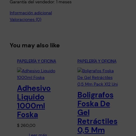
t
Garantía del vendedor: 1 meses
r
Información adicional
a
Valoraciones (0)
s
N
ú
m
You may also like
e
r
PAPELERÍA Y OFICINA
PAPELERÍA Y OFICINA
o
s
c
Adhesivo
a
Boligrafos
n
Liquido
Foska De
t
1000ml
i
Gel
Foska
d
Retráctiles
a
$
260,00
0,5 Mm
d
Leer más