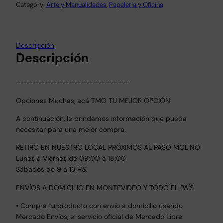
a
Category:
Arte y Manualidades
, 
Papelería y Oficina
r
r
a
Descripción
D
Descripción
i
d
———————————————————
á
c
Opciones Muchas, acá TMO TU MEJOR OPCIÓN
t
A continuación, le brindamos información que pueda
i
necesitar para una mejor compra.
c
a
RETIRO EN NUESTRO LOCAL PRÓXIMOS AL PASO MOLINO
Lunes a Viernes de 09:00 a 18:00
I
Sábados de 9 a 13 HS.
n
f
ENVÍOS A DOMICILIO EN MONTEVIDEO Y TODO EL PAÍS
a
• Compra tu producto con envío a domicilio usando
n
Mercado Envíos, el servicio oficial de Mercado Libre.
t