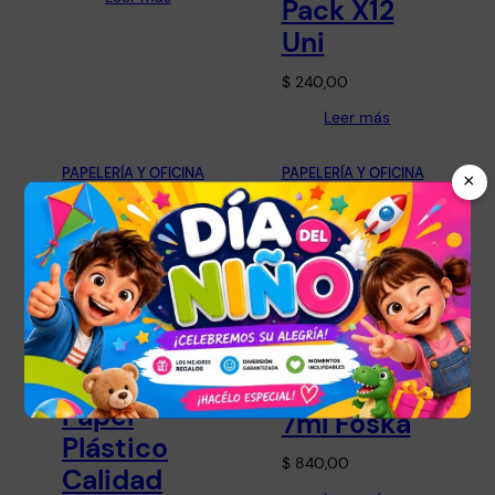
Pack X12
Uni
$
240,00
Leer más
PAPELERÍA Y OFICINA
PAPELERÍA Y OFICINA
×
Caja Pack
Broches
24
Sujetadore
Unidades
s Para
Corrector
Papel
7ml Foska
Plástico
$
840,00
Calidad