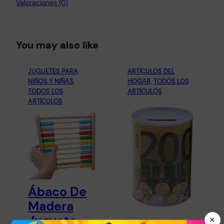
Valoraciones (0)
You may also like
JUGUETES PARA
ARTÍCULOS DEL
NIÑOS Y NIÑAS
, 
HOGAR
, 
TODOS LOS
TODOS LOS
ARTÍCULOS
ARTÍCULOS
Ábaco De
Madera
Juguete
×