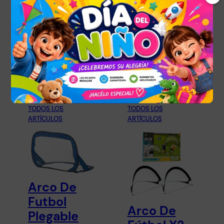
Alcancía
Infantil
Monedas
Educativo
Billetes
$
450,00
$
247,00
Leer más
Añadir al carrito
JUGUETES PARA
JUGUETES PARA
NIÑOS Y NIÑAS
, 
NIÑOS Y NIÑAS
, 
TODOS LOS
TODOS LOS
ARTÍCULOS
ARTÍCULOS
Arco De
Futbol
Arco De
Plegable