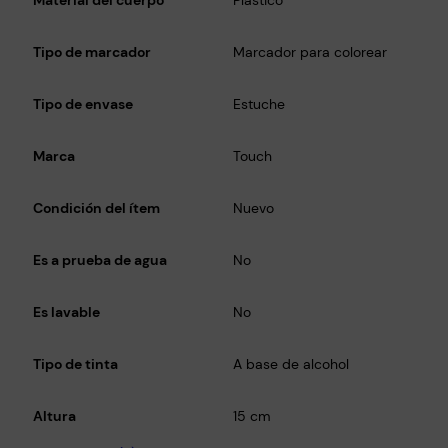
i
b
Tipo de marcador
Marcador para colorear
u
j
Tipo de envase
Estuche
o
c
Marca
Touch
a
n
Condición del ítem
Nuevo
t
i
d
Es a prueba de agua
No
a
d
Es lavable
No
Tipo de tinta
A base de alcohol
Altura
15 cm