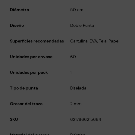
o
Diámetro
50 cm
r
e
s
Diseño
Doble Punta
D
o
Superficies recomendadas
Cartulina, EVA, Tela, Papel
b
l
Unidades por envase
60
e
P
Unidades por pack
1
u
n
Tipo de punta
Biselada
t
a
Grosor del trazo
2 mm
P
a
r
SKU
6217866215684
a
D
Material del cuerpo
Plástico