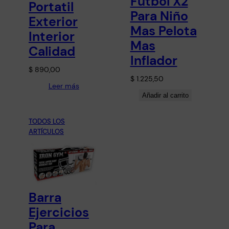
Fútbol X2
Portatil
Para Niño
Exterior
Mas Pelota
Interior
Mas
Calidad
Inflador
$
890,00
$
1.225,50
Leer más
Añadir al carrito
TODOS LOS
ARTÍCULOS
Barra
Ejercicios
Para