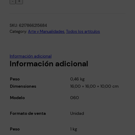
a
-
+
r
c
a
SKU:
6217866215684
d
Category:
Arte y Manualidades
, 
Todos los artículos
o
r
e
Información adicional
s
Información adicional
T
o
Peso
0,46 kg
u
Dimensiones
16,00 × 16,00 × 10,00 cm
c
h
Modelo
060
6
0
Formato de venta
Unidad
C
o
Peso
1 kg
l