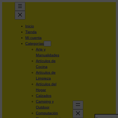
Inicio
Tienda
Mi cuenta
Categorías
Arte y
Manualidades
Artículos de
Cocina
Artículos de
Limpieza
Artículos del
Hogar
Calzados
Camping y
Outdoor
Computación
Search