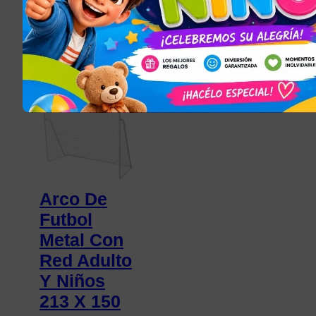
$
1.890,50
$
990,00
Añadir al carrito
Seleccionar opciones
JUGUETES PARA
NIÑOS Y NIÑAS
Arco De
Futbol
Metal Con
Red Adulto
Y Niños
213 X 150