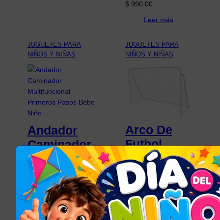
$
990,00
Leer más
JUGUETES PARA
JUGUETES PARA
NIÑOS Y NIÑAS
NIÑOS Y NIÑAS
Arco De
Andador
Futbol
Caminador
Metal Con
Multifuncio
Red Adulto
nal
Y Niños
Primeros
182 X 122
Pasos
Cm
Bebe Niño