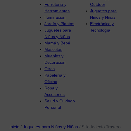
Ferretería y
Outdoor
Herramientas
Juguetes para
Iluminación
Niños y Niñas
Jardín y Plantas
Electrónica y
Juguetes para
Tecnología
Niños y Niñas
Mamá y Bebé
Mascotas
Muebles y
Decoración
Otros
Papelería y
Oficina
Ropa y
Accesorios
Salud y Cuidado
Personal
Inicio
/
Juguetes para Niños y Niñas
/ Silla Asiento Trasero