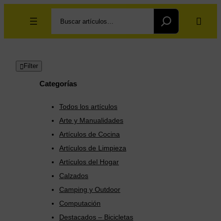
Saltar
Search
al
contenido
Filter
Categorías
Todos los artículos
Arte y Manualidades
Artículos de Cocina
Artículos de Limpieza
Artículos del Hogar
Calzados
Camping y Outdoor
Computación
Destacados – Bicicletas