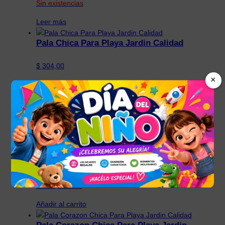
Sin existencias
Leer más
Pala Chica Para Playa Jardin Calidad
$
304,00
×
22 disponibles
Añadir al carrito
Pala Con Pico Plegable Con Estuche De
Camping Jardin Playa
$
370,50
36 disponibles
Añadir al carrito