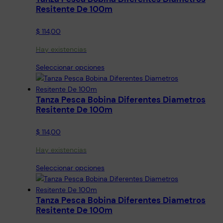
Resitente De 100m
$
114,00
Hay existencias
E
Seleccionar opciones
s
t
Tanza Pesca Bobina Diferentes Diametros
e
Resitente De 100m
p
r
$
114,00
o
d
Hay existencias
u
c
E
Seleccionar opciones
t
s
o
t
t
Tanza Pesca Bobina Diferentes Diametros
e
i
Resitente De 100m
p
e
r