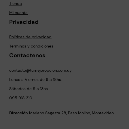
c
n
Tienda
t
a
Mi cuenta
o
d
Privacidad
e
p
r
Políticas de privacidad
o
Terminos y condiciones
d
u
Contactenos
c
t
contacto@tumejoropcion.com.uy
o
Lunes a Viernes de 9 a 18hs.
Sábados de 9 a 13hs.
095 918 310
Dirección
Mariano Sagasta 28, Paso Molino, Montevideo