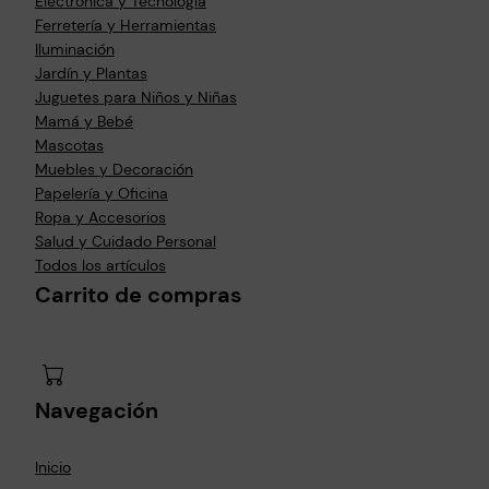
d
Electrónica y Tecnología
g
g
p
u
Ferretería y Herramientas
i
i
u
c
Iluminación
n
r
e
t
Jardín y Plantas
a
e
d
o
Juguetes para Niños y Niñas
d
n
e
Mamá y Bebé
e
l
n
Mascotas
p
a
e
Muebles y Decoración
r
p
l
Papelería y Oficina
o
á
e
Ropa y Accesorios
d
g
g
Salud y Cuidado Personal
u
i
i
Todos los artículos
c
n
r
Carrito de compras
t
a
e
o
d
n
e
l
p
a
r
p
Navegación
o
á
d
g
u
Inicio
i