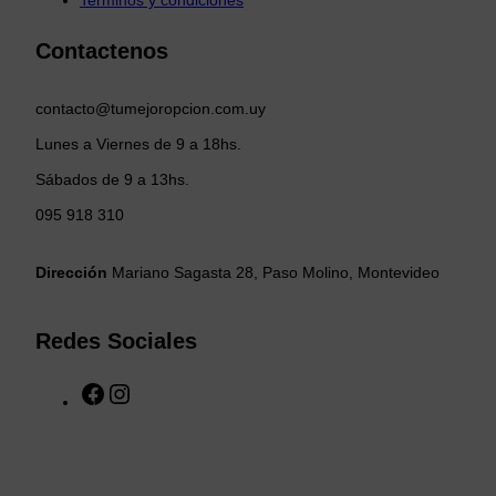
Contactenos
contacto@tumejoropcion.com.uy
Lunes a Viernes de 9 a 18hs.
Sábados de 9 a 13hs.
095 918 310
Dirección
Mariano Sagasta 28, Paso Molino, Montevideo
Redes Sociales
F
I
a
n
c
s
e
t
b
a