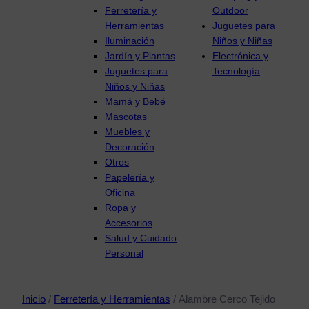
Ferretería y
Outdoor
Herramientas
Juguetes para
Iluminación
Niños y Niñas
Jardín y Plantas
Electrónica y
Juguetes para
Tecnología
Niños y Niñas
Mamá y Bebé
Mascotas
Muebles y
Decoración
Otros
Papelería y
Oficina
Ropa y
Accesorios
Salud y Cuidado
Personal
Inicio
/
Ferretería y Herramientas
/ Alambre Cerco Tejido