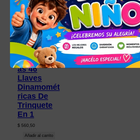
FERRETERÍA Y
HERRAMIENTAS
Caja
Herramient
as 46
Llaves
Dinamomét
ricas De
Trinquete
En 1
$
560,50
Añadir al carrito