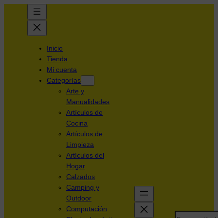
Inicio
Tienda
Mi cuenta
Categorías
Arte y
Manualidades
Artículos de
Cocina
Artículos de
Limpieza
Artículos del
Hogar
Calzados
Camping y
Outdoor
Computación
Search