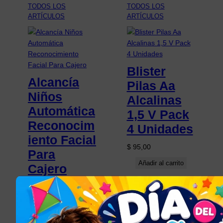
TODOS LOS
TODOS LOS
ARTÍCULOS
ARTÍCULOS
Blister
Alcancía
Pilas Aa
Niños
Alcalinas
Automática
1,5 V Pack
Reconocim
4 Unidades
iento Facial
$
95,00
Para
Añadir al carrito
Cajero
$
1.225,50
Seleccionar opciones