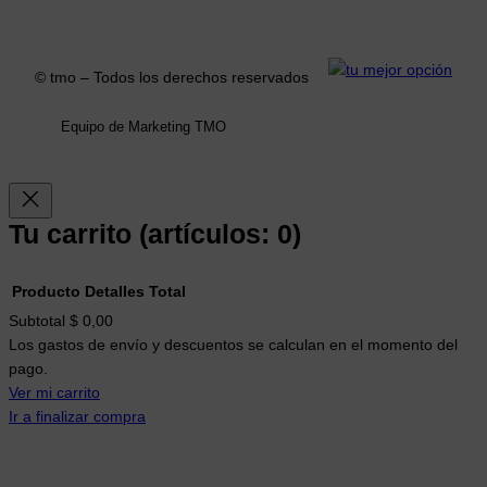
o
g
o
r
k
a
© tmo – Todos los derechos reservados
m
Equipo de Marketing TMO
Tu carrito
(artículos: 0)
Producto
Detalles
Total
Productos
Subtotal
$ 0,00
Los gastos de envío y descuentos se calculan en el momento del
del
pago.
carrito
Ver mi carrito
Ir a finalizar compra