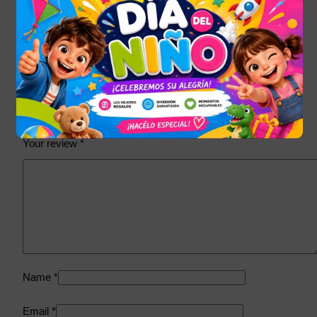
Tu dirección de correo electrónico no será publicada.
Los
campos obligatorios están marcados con
*
Your rating
*
Your review
*
Name
*
Email
*