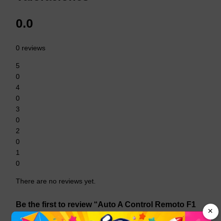
0.0
0 reviews
5
0
4
0
3
0
2
0
1
0
There are no reviews yet.
Be the first to review “Auto A Control Remoto F1
×
De Carreras Rc A Batería”