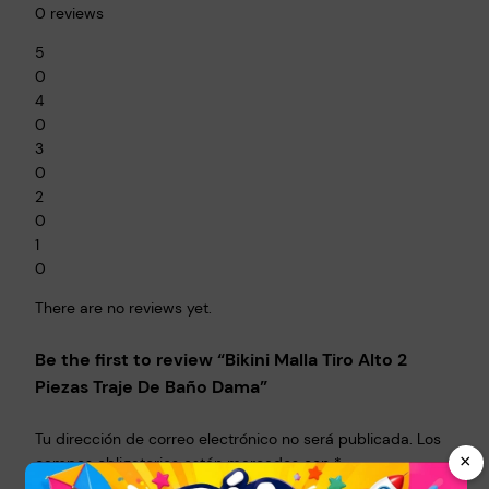
0 reviews
5
0
4
0
3
0
2
0
1
0
There are no reviews yet.
Be the first to review “Bikini Malla Tiro Alto 2
Piezas Traje De Baño Dama”
Tu dirección de correo electrónico no será publicada.
Los
×
campos obligatorios están marcados con
*