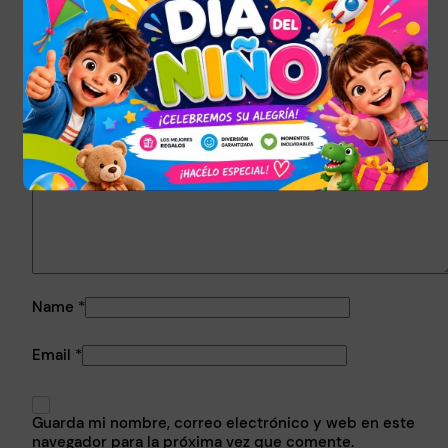
Your rating
*
Your review
*
Name
*
Email
*
Guarda mi nombre, correo electrónico y web en este
navegador para la próxima vez que comente.