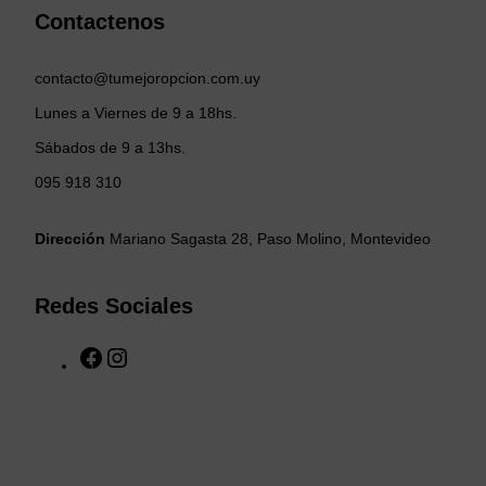
Contactenos
contacto@tumejoropcion.com.uy
Lunes a Viernes de 9 a 18hs.
Sábados de 9 a 13hs.
095 918 310
Dirección
Mariano Sagasta 28, Paso Molino, Montevideo
Redes Sociales
F
I
a
n
c
s
e
t
b
a
o
g