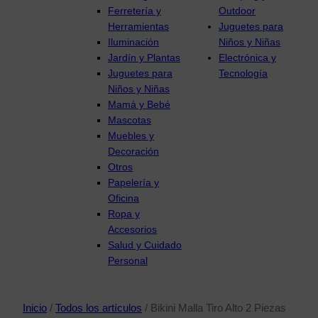
Ferretería y
Outdoor
Herramientas
Juguetes para
Iluminación
Niños y Niñas
Jardín y Plantas
Electrónica y
Juguetes para
Tecnología
Niños y Niñas
Mamá y Bebé
Mascotas
Muebles y
Decoración
Otros
Papelería y
Oficina
Ropa y
Accesorios
Salud y Cuidado
Personal
Inicio
/
Todos los artículos
/ Bikini Malla Tiro Alto 2 Piezas