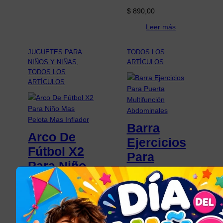
$
890,00
Leer más
JUGUETES PARA
TODOS LOS
NIÑOS Y NIÑAS
, 
ARTÍCULOS
TODOS LOS
ARTÍCULOS
Barra
Arco De
Ejercicios
Fútbol X2
Para
Para Niño
Puerta
Mas Pelota
Multifunció
Mas
n
Inflador
Abdominal