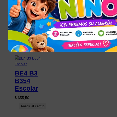
es
$
1.225,50
Añadir al carrito
$
940,50
Añadir al carrito
JUGUETES PARA
NIÑOS Y NIÑAS
, 
TODOS LOS
ARTÍCULOS
BE4 B3
B354
Escolar
$
655,50
Añadir al carrito