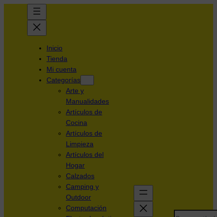
Inicio
Tienda
Mi cuenta
Categorías
Arte y
Manualidades
Artículos de
Cocina
Artículos de
Limpieza
Artículos del
Hogar
Calzados
Camping y
Outdoor
Computación
Search