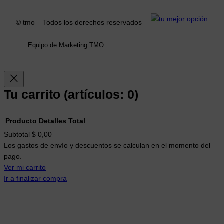
o
r
k
a
© tmo – Todos los derechos reservados
m
Equipo de Marketing TMO
Tu carrito
(artículos: 0)
Producto
Detalles
Total
Productos
Subtotal
$ 0,00
Los gastos de envío y descuentos se calculan en el momento del
del
pago.
carrito
Ver mi carrito
Ir a finalizar compra