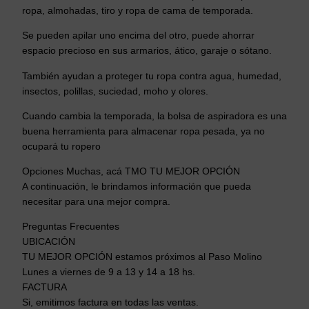
u
ropa, almohadas, tiro y ropa de cama de temporada.
a
Se pueden apilar uno encima del otro, puede ahorrar
r
espacio precioso en sus armarios, ático, garaje o sótano.
d
a
También ayudan a proteger tu ropa contra agua, humedad,
r
insectos, polillas, suciedad, moho y olores.
R
Cuando cambia la temporada, la bolsa de aspiradora es una
o
buena herramienta para almacenar ropa pesada, ya no
p
ocupará tu ropero
a
R
Opciones Muchas, acá TMO TU MEJOR OPCIÓN
e
A continuación, le brindamos información que pueda
necesitar para una mejor compra.
d
u
Preguntas Frecuentes
c
UBICACIÓN
i
TU MEJOR OPCIÓN estamos próximos al Paso Molino
r
Lunes a viernes de 9 a 13 y 14 a 18 hs.
E
FACTURA
s
Si, emitimos factura en todas las ventas.