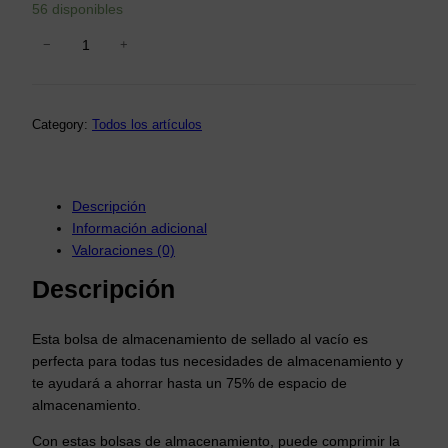
56 disponibles
−
+
B
o
l
s
Category:
Todos los artículos
a
A
l
Descripción
V
Información adicional
a
Valoraciones (0)
c
Descripción
í
o
P
Esta bolsa de almacenamiento de sellado al vacío es
a
perfecta para todas tus necesidades de almacenamiento y
r
te ayudará a ahorrar hasta un 75% de espacio de
almacenamiento.
a
G
Con estas bolsas de almacenamiento, puede comprimir la