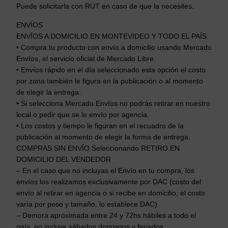
Puede solicitarla con RUT en caso de que la necesites.
p
a
ENVÍOS
c
ENVÍOS A DOMICILIO EN MONTEVIDEO Y TODO EL PAÍS
i
• Compra tu producto con envío a domicilio usando Mercado
o
Envíos, el servicio oficial de Mercado Libre.
s
• Envíos rápido en el día seleccionado esta opción el costo
X
por zona también le figura en la publicación o al momento
de elegir la entrega.
2
• Si selecciona Mercado Envíos no podrás retirar en nuestro
U
local o pedir que se le envío por agencia.
d
• Los costos y tiempo le figuran en el recuadro de la
s
publicación al momento de elegir la forma de entrega.
c
COMPRAS SIN ENVÍO Seleccionando RETIRO EN
a
DOMICILIO DEL VENDEDOR
n
– En el caso que no incluyas el Envío en tu compra, los
t
envíos los realizamos exclusivamente por DAC (costo del
i
envío al retirar en agencia o si recibe en domicilio, el costo
d
varía por peso y tamaño, lo establece DAC)
a
– Demora aproximada entre 24 y 72hs hábiles a todo el
país, no incluye sábados domingos y feriados.
d