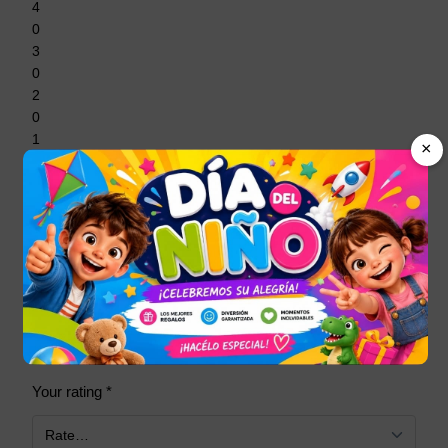
4
0
3
0
2
0
1
×
0
There are no reviews yet.
Be the first to review “Bolsa Al Vacío Para Guardar
Ropa Reducir Espacios X 2 Uds”
Tu dirección de correo electrónico no será publicada.
Los
campos obligatorios están marcados con
*
Your rating
*