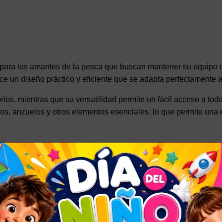
 para los amantes de la pesca que buscan mantener su equipo
ece un diseño práctico y eficiente que se adapta perfectamente 
rios, mientras que su versatilidad permite un fácil acceso a to
os, anzuelos y otros elementos esenciales, lo que permite una 
sitar para una mejor compra.
OLINO