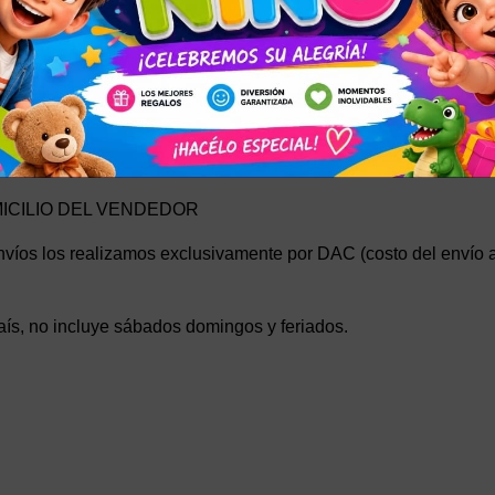
AÍS
o Envíos, el servicio oficial de Mercado Libre.
o por zona también le figura en la publicación o al momento de e
ro local o pedir que se le envío por agencia.
icación al momento de elegir la forma de entrega.
MICILIO DEL VENDEDOR
víos los realizamos exclusivamente por DAC (costo del envío al r
aís, no incluye sábados domingos y feriados.