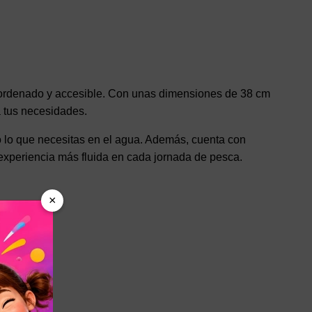
 ordenado y accesible. Con unas dimensiones de 38 cm
a tus necesidades.
do lo que necesitas en el agua. Además, cuenta con
experiencia más fluida en cada jornada de pesca.
×