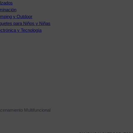
lzados
uminación
mping y Outdoor
guetes para Niños y Niñas
ectrónica y Tecnología
cenamiento Multifuncional