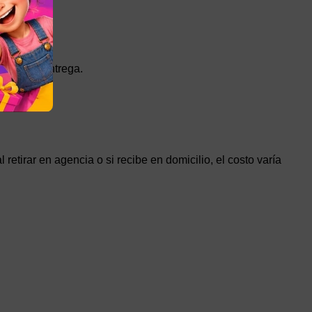
legir la entrega.
etirar en agencia o si recibe en domicilio, el costo varía