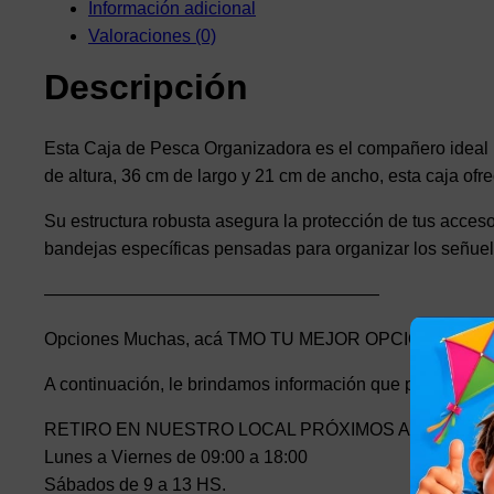
Información adicional
Valoraciones (0)
Descripción
Esta Caja de Pesca Organizadora es el compañero ideal
de altura, 36 cm de largo y 21 cm de ancho, esta caja ofr
Su estructura robusta asegura la protección de tus acceso
bandejas específicas pensadas para organizar los señuel
———————————————————
Opciones Muchas, acá TMO TU MEJOR OPCIÓN
A continuación, le brindamos información que pueda nece
RETIRO EN NUESTRO LOCAL PRÓXIMOS AL PASO M
Lunes a Viernes de 09:00 a 18:00
Sábados de 9 a 13 HS.