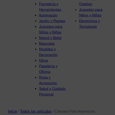
Ferretería y
Outdoor
Herramientas
Juguetes para
Iluminación
Niños y Niñas
Jardín y Plantas
Electrónica y
Juguetes para
Tecnología
Niños y Niñas
Mamá y Bebé
Mascotas
Muebles y
Decoración
Otros
Papelería y
Oficina
Ropa y
Accesorios
Salud y Cuidado
Personal
Inicio
/
Todos los artículos
/ Cámara Foto Impresora