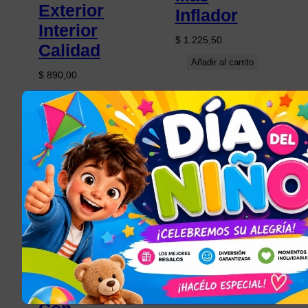
Exterior
Inflador
Interior
$
1.225,50
Calidad
Añadir al carrito
$
890,00
Leer más
JUGUETES PARA
NIÑOS Y NIÑAS
, 
TODOS LOS
ARTÍCULOS
Bicicleta
Bici Niña
Rodado 20