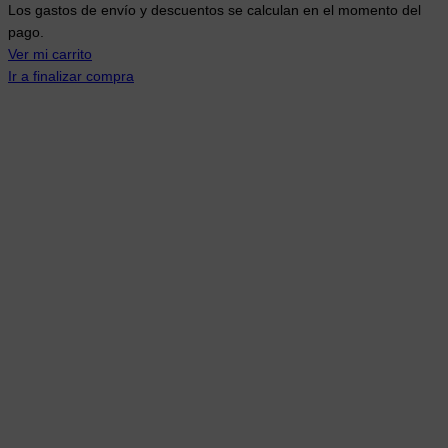
Los gastos de envío y descuentos se calculan en el momento del
del
pago.
carrito
Ver mi carrito
Ir a finalizar compra