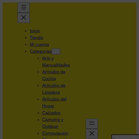
Inicio
Tienda
Mi cuenta
Categorías
Arte y
Manualidades
Artículos de
Cocina
Artículos de
Limpieza
Artículos del
Hogar
Calzados
Camping y
Outdoor
Computación
Search