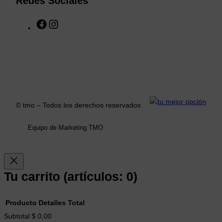
Redes Sociales
F
I
a
n
c
s
e
t
b
a
o
g
o
r
k
a
© tmo – Todos los derechos reservados
m
Equipo de Marketing TMO
Tu carrito
(artículos: 0)
Producto
Detalles
Total
Productos
Subtotal
$ 0,00