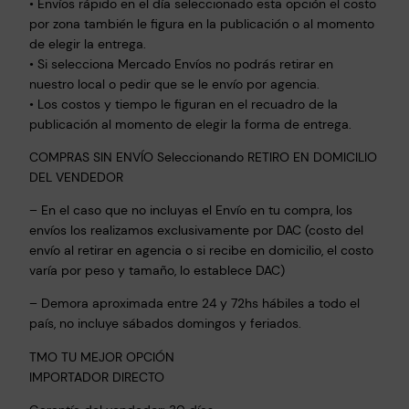
• Envíos rápido en el día seleccionado esta opción el costo
a
por zona también le figura en la publicación o al momento
d
de elegir la entrega.
a
• Si selecciona Mercado Envíos no podrás retirar en
P
nuestro local o pedir que se le envío por agencia.
l
• Los costos y tiempo le figuran en el recuadro de la
u
publicación al momento de elegir la forma de entrega.
m
COMPRAS SIN ENVÍO Seleccionando RETIRO EN DOMICILIO
a
DEL VENDEDOR
D
– En el caso que no incluyas el Envío en tu compra, los
e
envíos los realizamos exclusivamente por DAC (costo del
A
envío al retirar en agencia o si recibe en domicilio, el costo
b
varía por peso y tamaño, lo establece DAC)
r
i
– Demora aproximada entre 24 y 72hs hábiles a todo el
g
país, no incluye sábados domingos y feriados.
o
TMO TU MEJOR OPCIÓN
C
IMPORTADOR DIRECTO
a