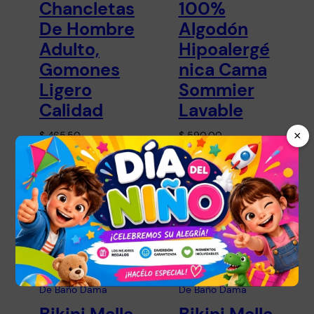
Chancletas
100%
De Hombre
Algodón
Adulto,
Hipoalergé
Gomones
nica Cama
Ligero
Sommier
Calidad
Lavable
×
$
465,50
$
590,00
Seleccionar
Leer más
opciones
ROPA Y ACCESORIOS
, 
ROPA Y ACCESORIOS
, 
TODOS LOS
TODOS LOS
ARTÍCULOS
ARTÍCULOS