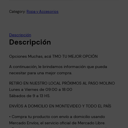
p
e
Category:
Ropa y Accesorios
r
a
H
Descripción
o
Descripción
m
b
Opciones Muchas, acá TMO TU MEJOR OPCIÓN
r
e
A continuación, le brindamos información que pueda
M
necesitar para una mejor compra.
u
RETIRO EN NUESTRO LOCAL PRÓXIMOS AL PASO MOLINO
j
Lunes a Viernes de 09:00 a 18:00
e
Sábados de 9 a 13 HS.
r
I
ENVÍOS A DOMICILIO EN MONTEVIDEO Y TODO EL PAÍS
n
• Compra tu producto con envío a domicilio usando
f
Mercado Envíos, el servicio oficial de Mercado Libre.
l