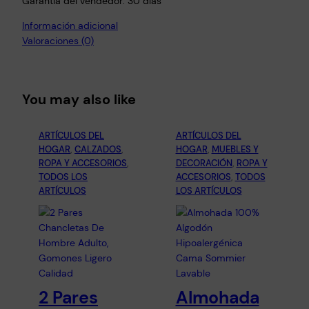
l
Garantía del vendedor: 30 días
i
Información adicional
d
Valoraciones (0)
a
d
U
You may also like
n
i
s
ARTÍCULOS DEL
ARTÍCULOS DEL
e
HOGAR
, 
CALZADOS
, 
HOGAR
, 
MUEBLES Y
ROPA Y ACCESORIOS
, 
DECORACIÓN
, 
ROPA Y
x
TODOS LOS
ACCESORIOS
, 
TODOS
c
ARTÍCULOS
LOS ARTÍCULOS
a
n
t
i
d
a
2 Pares
Almohada
d