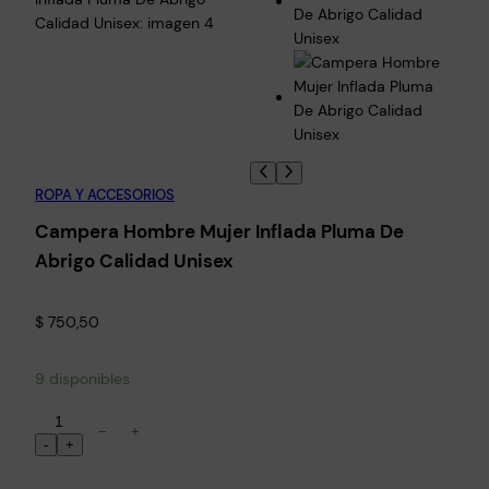
ROPA Y ACCESORIOS
Campera Hombre Mujer Inflada Pluma De
Abrigo Calidad Unisex
$
750,50
9 disponibles
C
−
+
a
-
+
m