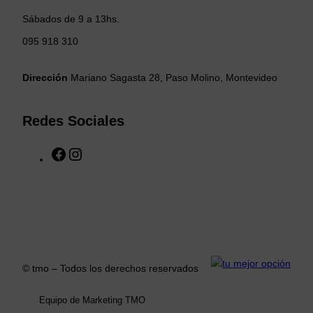
Sábados de 9 a 13hs.
095 918 310
Dirección
Mariano Sagasta 28, Paso Molino, Montevideo
Redes Sociales
F
I
a
n
c
s
e
t
b
a
o
g
o
r
k
a
© tmo – Todos los derechos reservados
m
Equipo de Marketing TMO