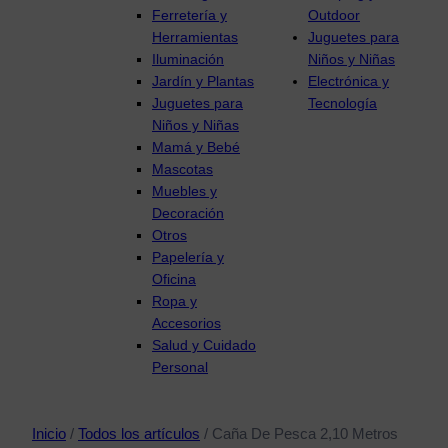
Ferretería y
Outdoor
Herramientas
Juguetes para
Iluminación
Niños y Niñas
Jardín y Plantas
Electrónica y
Juguetes para
Tecnología
Niños y Niñas
Mamá y Bebé
Mascotas
Muebles y
Decoración
Otros
Papelería y
Oficina
Ropa y
Accesorios
Salud y Cuidado
Personal
Inicio
/
Todos los artículos
/ Caña De Pesca 2,10 Metros