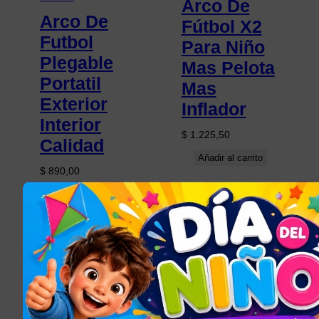
Arco De
Arco De
Fútbol X2
Futbol
Para Niño
Plegable
Mas Pelota
Portatil
Mas
Exterior
Inflador
Interior
$
1.225,50
Calidad
Añadir al carrito
$
890,00
Leer más
TODOS LOS
ARTÍCULOS