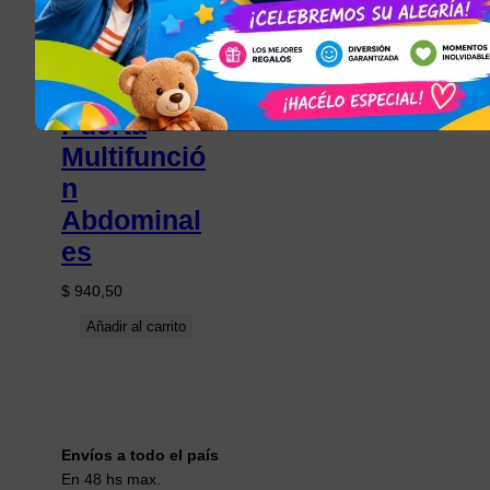
Barra
Ejercicios
Para
Puerta
Multifunció
n
Abdominal
es
$
940,50
Añadir al carrito
Envíos a todo el país
En 48 hs max.