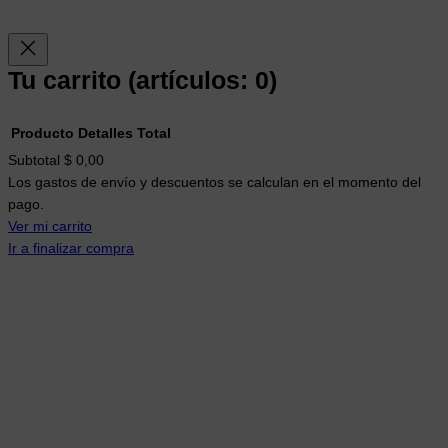
Tu carrito
(artículos: 0)
Producto
Detalles
Total
Productos
Subtotal
$ 0,00
Los gastos de envío y descuentos se calculan en el momento del
del
pago.
carrito
Ver mi carrito
Ir a finalizar compra