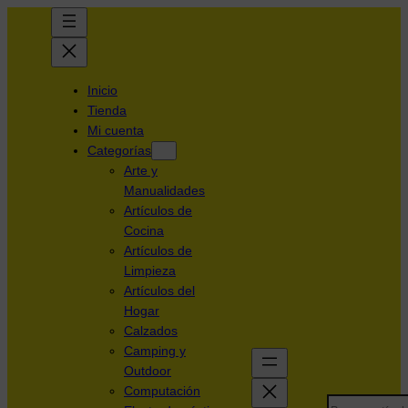
Inicio
Tienda
Mi cuenta
Categorías
Arte y
Manualidades
Artículos de
Cocina
Artículos de
Limpieza
Artículos del
Hogar
Calzados
Camping y
Outdoor
Computación
Search