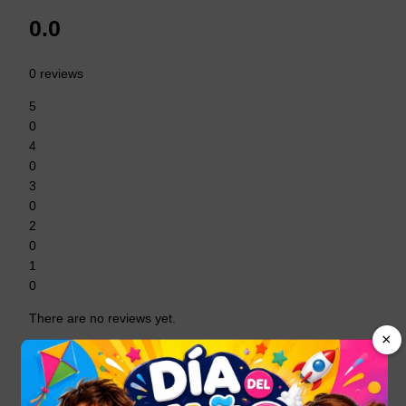
0.0
0 reviews
5
0
4
0
3
0
2
0
1
0
There are no reviews yet.
×
Be the first to review “Champion Hombre
Deportivos Con Camara Calidad”