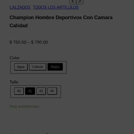
CALZADOS
, 
TODOS LOS ARTÍCULOS
Champion Hombre Deportivos Con Camara
Calidad
R
$
750,50
–
$
790,00
a
n
Color
g
Agua
Celeste
Negro
o
d
e
Talle
p
40
41
43
44
r
e
Hay existencias
c
i
o
s
: