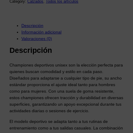
Category:
Calzados
, 
Todos los artículos
d
e
s
Descripción
d
Información adicional
e
Valoraciones (0)
$
Descripción
7
5
Championes deportivos unisex son la elección perfecta para
0
quienes buscan comodidad y estilo en cada paso.
,
Diseñados para adaptarse a cualquier tipo de pie, su ancho
5
estándar proporciona el ajuste ideal tanto para hombres
0
como para mujeres. Con una suela de goma resistente,
h
estos championes ofrecen tracción y durabilidad en diversas
a
superficies, garantizando un apoyo excepcional durante tus
s
actividades diarias o sesiones de ejercicio.
t
a
El modelo deportivo se adapta tanto a tus rutinas de
$
entrenamiento como a tus salidas casuales. La combinación