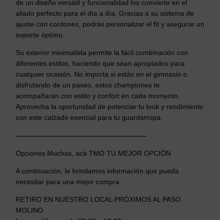
de un diseño versátil y funcionalidad los convierte en el
7
aliado perfecto para el día a día. Gracias a su sistema de
9
ajuste con cordones, podrás personalizar el fit y asegurar un
0
soporte óptimo.
,
0
Su exterior minimalista permite la fácil combinación con
0
diferentes estilos, haciendo que sean apropiados para
cualquier ocasión. No importa si estás en el gimnasio o
disfrutando de un paseo, estos championes te
acompañarán con estilo y confort en cada momento.
Aprovecha la oportunidad de potenciar tu look y rendimiento
con este calzado esencial para tu guardarropa.
———————————————————
Opciones Muchas, acá TMO TU MEJOR OPCIÓN
A continuación, le brindamos información que pueda
necesitar para una mejor compra.
RETIRO EN NUESTRO LOCAL PRÓXIMOS AL PASO
MOLINO