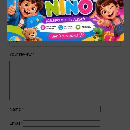
Tu dirección de correo electrónico no será publicada.
Los
campos obligatorios están marcados con
*
Your rating
*
Your review
*
Name
*
Email
*