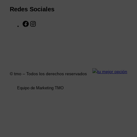
Redes Sociales
F
I
a
n
c
s
e
t
b
a
o
g
o
r
k
a
© tmo – Todos los derechos reservados
m
Equipo de Marketing TMO