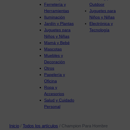
Ferretería y
Outdoor
Herramientas
Juguetes para
Iluminación
Niños y Niñas
Jardín y Plantas
Electrónica y
Juguetes para
Tecnología
Niños y Niñas
Mamá y Bebé
Mascotas
Muebles y
Decoración
Otros
Papelería y
Oficina
Ropa y
Accesorios
Salud y Cuidado
Personal
Inicio
/
Todos los artículos
/ Champion Para Hombre