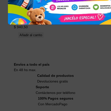
n
Abdominal
es
$
940,50
Añadir al carrito
Envíos a todo el país
En 48 hs max.
Calidad de productos
Devoluciones gratis
Soporte
Contáctenos por teléfono
100% Pagos seguros
Con MercadoPago