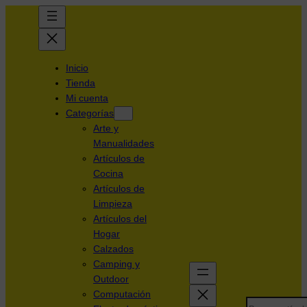
Inicio
Tienda
Mi cuenta
Categorías
Arte y
Manualidades
Artículos de
Cocina
Artículos de
Limpieza
Artículos del
Hogar
Calzados
Camping y
Outdoor
Computación
Search