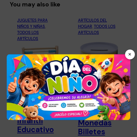
You may also like
JUGUETES PARA
ARTÍCULOS DEL
NIÑOS Y NIÑAS
, 
HOGAR
, 
TODOS LOS
TODOS LOS
ARTÍCULOS
ARTÍCULOS
×
Ábaco De
Madera
Juguete
Alcancía
Infantil
Monedas
Educativo
Billetes