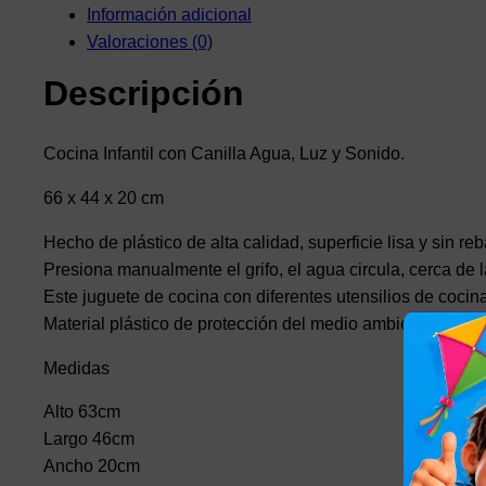
Información adicional
Valoraciones (0)
Descripción
Cocina Infantil con Canilla Agua, Luz y Sonido.
66 x 44 x 20 cm
Hecho de plástico de alta calidad, superficie lisa y sin r
Presiona manualmente el grifo, el agua circula, cerca de l
Este juguete de cocina con diferentes utensilios de cocina 
Material plástico de protección del medio ambiente y comp
Medidas
Alto 63cm
Largo 46cm
Ancho 20cm