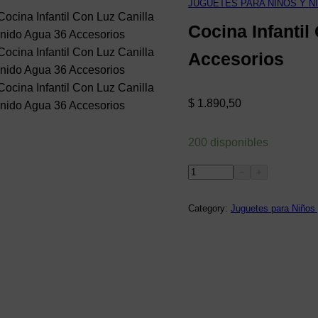
JUGUETES PARA NIÑOS Y N
Cocina Infantil
Accesorios
$
1.890,50
200 disponibles
C
−
+
o
c
Category:
Juguetes para Niños
i
n
a
I
n
f