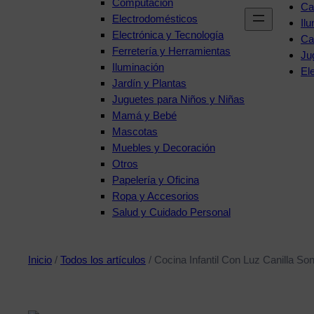
Computación
Ca
Electrodomésticos
Il
Electrónica y Tecnología
Ca
Ferretería y Herramientas
Ju
Iluminación
El
Jardín y Plantas
Juguetes para Niños y Niñas
Mamá y Bebé
Mascotas
Muebles y Decoración
Otros
Papelería y Oficina
Ropa y Accesorios
Salud y Cuidado Personal
Inicio
/
Todos los artículos
/ Cocina Infantil Con Luz Canilla S