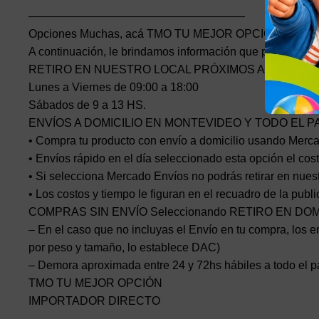
———————————————————
Opciones Muchas, acá TMO TU MEJOR OPCIÓN
A continuación, le brindamos información que pueda nece
RETIRO EN NUESTRO LOCAL PRÓXIMOS AL PASO M
Lunes a Viernes de 09:00 a 18:00
Sábados de 9 a 13 HS.
ENVÍOS A DOMICILIO EN MONTEVIDEO Y TODO EL P
• Compra tu producto con envío a domicilio usando Mercad
• Envíos rápido en el día seleccionado esta opción el cost
• Si selecciona Mercado Envíos no podrás retirar en nuest
• Los costos y tiempo le figuran en el recuadro de la publ
COMPRAS SIN ENVÍO Seleccionando RETIRO EN DO
– En el caso que no incluyas el Envío en tu compra, los en
por peso y tamaño, lo establece DAC)
– Demora aproximada entre 24 y 72hs hábiles a todo el p
TMO TU MEJOR OPCIÓN
IMPORTADOR DIRECTO