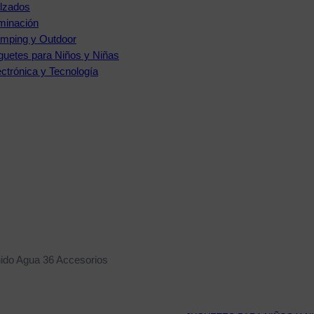
lzados
uminación
mping y Outdoor
guetes para Niños y Niñas
ectrónica y Tecnología
onido Agua 36 Accesorios