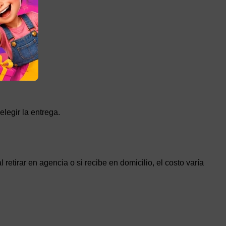
legir la entrega.
etirar en agencia o si recibe en domicilio, el costo varía