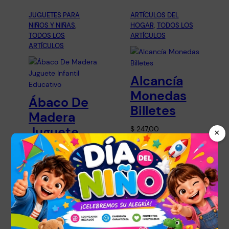
JUGUETES PARA
ARTÍCULOS DEL
NIÑOS Y NIÑAS
, 
HOGAR
, 
TODOS LOS
TODOS LOS
ARTÍCULOS
ARTÍCULOS
Alcancía
Monedas
Ábaco De
Billetes
Madera
Juguete
$
247,00
×
Infantil
Añadir al carrito
Educativo
$
450,00
Leer más
JUGUETES PARA
TODOS LOS