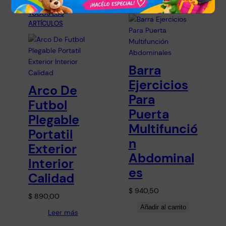
NIÑOS Y NIÑAS
, 
ARTÍCULOS
TODOS LOS
ARTÍCULOS
Barra
Ejercicios
Arco De
Para
Futbol
Puerta
Plegable
Multifunció
Portatil
n
Exterior
Abdominal
Interior
es
Calidad
$
940,50
$
890,00
Añadir al carrito
Leer más