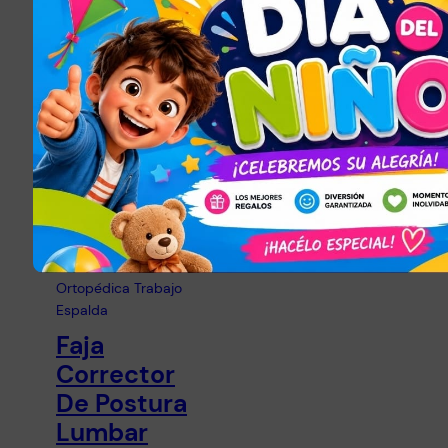
ento Base
Con Manija
Metal X 10
$
450,00
Unidades
Seleccionar
$
1.990,00
opciones
Leer más
SALUD Y CUIDADO
PERSONAL
Faja
Corrector
De Postura
Lumbar