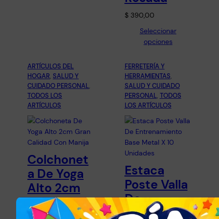
$
390,00
Seleccionar
opciones
ARTÍCULOS DEL
FERRETERÍA Y
HOGAR
, 
SALUD Y
HERRAMIENTAS
, 
CUIDADO PERSONAL
, 
SALUD Y CUIDADO
TODOS LOS
PERSONAL
, 
TODOS
ARTÍCULOS
LOS ARTÍCULOS
Colchonet
Estaca
a De Yoga
Poste Valla
Alto 2cm
De
Gran
Entrenami
Calidad