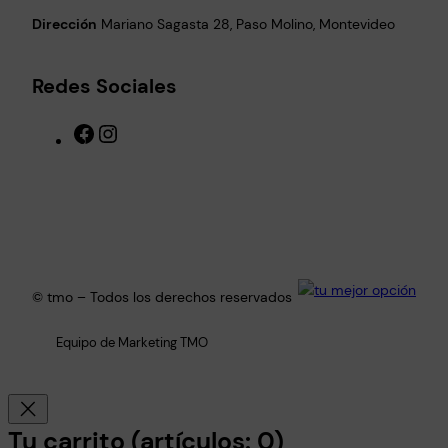
Dirección
Mariano Sagasta 28, Paso Molino, Montevideo
Redes Sociales
F
I
a
n
c
s
e
t
b
a
o
g
o
r
k
a
© tmo – Todos los derechos reservados
m
Equipo de Marketing TMO
Tu carrito
(artículos: 0)