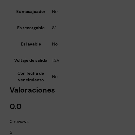
Es masajeador
No
Es recargable
Sí
Es lavable
No
Voltaje de salida
1.2V
Con fecha de
No
vencimiento
Valoraciones
0.0
0 reviews
5