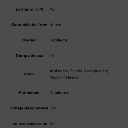
Es marca TOM
No
Condición del ítem
Nuevo
Modelo
Depilador
Tiempo de uso
1 h
Azul acero, Fucsia, Naranja claro,
Color
Negro, Plateado
Funciones
Depilatoria
Voltaje de la batería
1.5V
Incluye accesorios
No