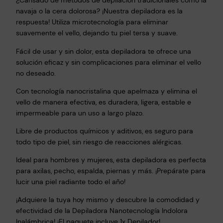
¿Cansado de métodos de depilación tradicionales como la
navaja o la cera dolorosa? ¡Nuestra depiladora es la
respuesta! Utiliza microtecnología para eliminar
suavemente el vello, dejando tu piel tersa y suave.
Fácil de usar y sin dolor, esta depiladora te ofrece una
solución eficaz y sin complicaciones para eliminar el vello
no deseado.
Con tecnología nanocristalina que apelmaza y elimina el
vello de manera efectiva, es duradera, ligera, estable e
impermeable para un uso a largo plazo.
Libre de productos químicos y aditivos, es seguro para
todo tipo de piel, sin riesgo de reacciones alérgicas.
Ideal para hombres y mujeres, esta depiladora es perfecta
para axilas, pecho, espalda, piernas y más. ¡Prepárate para
lucir una piel radiante todo el año!
¡Adquiere la tuya hoy mismo y descubre la comodidad y
efectividad de la Depiladora Nanotecnología Indolora
Inalámbrica! ¡El paquete incluye 1x Depilador!