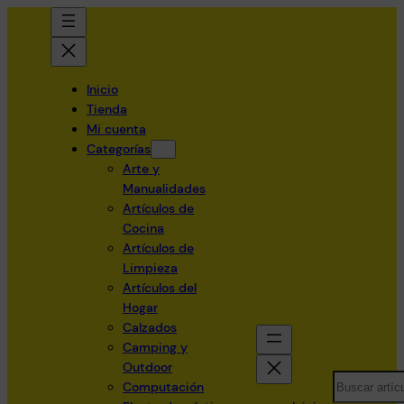
Inicio
Tienda
Mi cuenta
Categorías
Arte y
Manualidades
Artículos de
Cocina
Artículos de
Limpieza
Artículos del
Hogar
Calzados
Camping y
Outdoor
Search
Computación