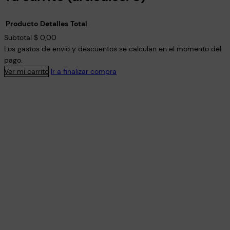
Producto
Detalles
Total
Productos
Subtotal
$ 0,00
Los gastos de envío y descuentos se calculan en el momento del
del
pago.
carrito
Ver mi carrito
Ir a finalizar compra