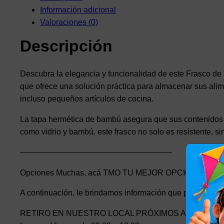
Información adicional
Valoraciones (0)
Descripción
Descubra la elegancia y funcionalidad de este Frasco de
que ofrece una solución práctica para almacenar sus ali
incluso pequeños artículos de cocina.
La tapa hermética de bambú asegura que sus contenidos s
como vidrio y bambú, este frasco no solo es resistente, sin
———————————————————
Opciones Muchas, acá TMO TU MEJOR OPCIÓN
A continuación, le brindamos información que pueda nece
RETIRO EN NUESTRO LOCAL PRÓXIMOS AL PASO M