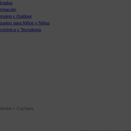
lzados
uminación
mping y Outdoor
guetes para Niños y Niñas
ectrónica y Tecnología
 Bambú + Cuchara