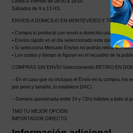
Lunes a Viernes de 09:00 a 18:00
Sábados de 9 a 13 HS.
ENVÍOS A DOMICILIO EN MONTEVIDEO Y TODO EL P
• Compra tu producto con envío a domicilio usando Mercad
• Envíos rápido en el día seleccionado esta opción el cost
• Si selecciona Mercado Envíos no podrás retirar en nuest
• Los costos y tiempo le figuran en el recuadro de la publ
COMPRAS SIN ENVÍO Seleccionando RETIRO EN DO
– En el caso que no incluyas el Envío en tu compra, los en
por peso y tamaño, lo establece DAC)
– Demora aproximada entre 24 y 72hs hábiles a todo el p
TMO TU MEJOR OPCIÓN
IMPORTADOR DIRECTO
Información adicional