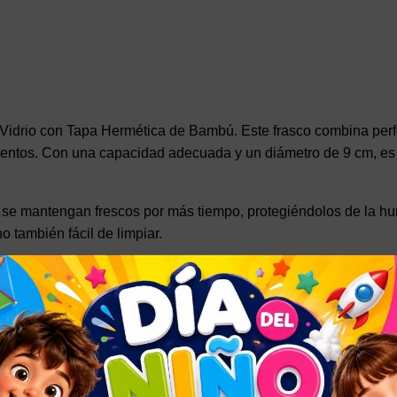
 Vidrio con Tapa Hermética de Bambú. Este frasco combina per
mentos. Con una capacidad adecuada y un diámetro de 9 cm, es
e mantengan frescos por más tiempo, protegiéndolos de la hume
o también fácil de limpiar.
sitar para una mejor compra.
OLINO