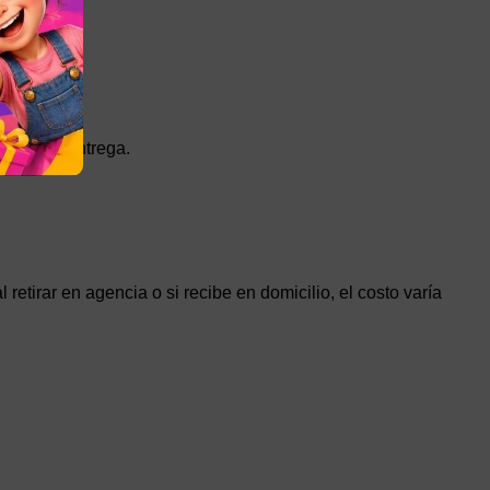
legir la entrega.
etirar en agencia o si recibe en domicilio, el costo varía