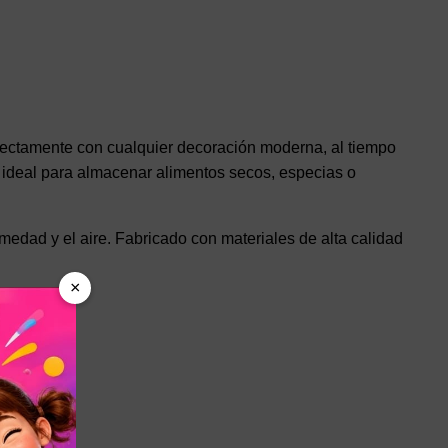
fectamente con cualquier decoración moderna, al tiempo
 ideal para almacenar alimentos secos, especias o
dad y el aire. Fabricado con materiales de alta calidad
×