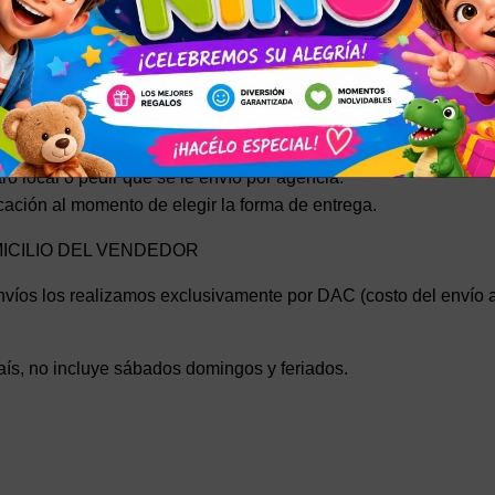
AÍS
o Envíos, el servicio oficial de Mercado Libre.
o por zona también le figura en la publicación o al momento de e
ro local o pedir que se le envío por agencia.
icación al momento de elegir la forma de entrega.
MICILIO DEL VENDEDOR
víos los realizamos exclusivamente por DAC (costo del envío al r
aís, no incluye sábados domingos y feriados.