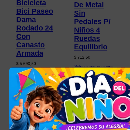
Bicicleta
De Metal
Bici Paseo
Sin
Dama
Pedales P/
Rodado 24
Niños 4
Con
Ruedas
Canasto
Equilibrio
Armada
$
712,50
$
5.690,50
Seleccionar opciones
Seleccionar opciones
CAMPING Y
OUTDOOR
, 
DESTACADOS –
BICICLETAS