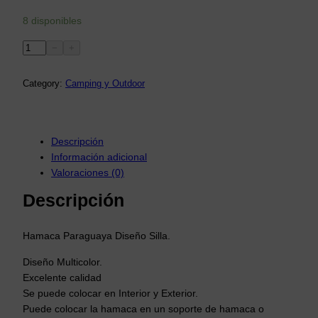
8 disponibles
H
−
+
a
m
Category:
Camping y Outdoor
a
c
a
S
Descripción
i
Información adicional
l
Valoraciones (0)
l
Descripción
a
P
a
Hamaca Paraguaya Diseño Silla.
r
Diseño Multicolor.
a
Excelente calidad
g
Se puede colocar en Interior y Exterior.
u
Puede colocar la hamaca en un soporte de hamaca o
a