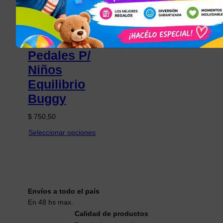
Bicicleta
De Metal
Sin
Pedales P/
Niños
Equilibrio
Buggy
$
750,50
Seleccionar opciones
Envíos a todo el país
En 48 hs max.
Calidad de productos