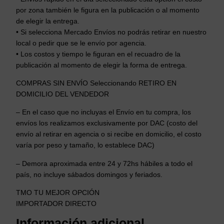
r
por zona también le figura en la publicación o al momento
z
de elegir la entrega.
a
• Si selecciona Mercado Envíos no podrás retirar en nuestro
d
local o pedir que se le envío por agencia.
a
• Los costos y tiempo le figuran en el recuadro de la
C
publicación al momento de elegir la forma de entrega.
o
l
COMPRAS SIN ENVÍO Seleccionando RETIRO EN
o
DOMICILIO DEL VENDEDOR
r
– En el caso que no incluyas el Envío en tu compra, los
e
envíos los realizamos exclusivamente por DAC (costo del
s
envío al retirar en agencia o si recibe en domicilio, el costo
c
varía por peso y tamaño, lo establece DAC)
a
n
– Demora aproximada entre 24 y 72hs hábiles a todo el
t
país, no incluye sábados domingos y feriados.
i
d
TMO TU MEJOR OPCIÓN
a
IMPORTADOR DIRECTO
d
Información adicional