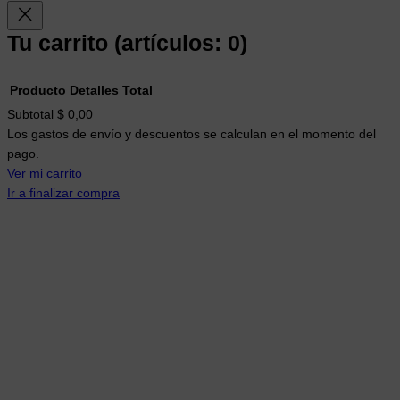
Tu carrito
(artículos: 0)
Producto
Detalles
Total
Productos
Subtotal
$ 0,00
Los gastos de envío y descuentos se calculan en el momento del
del
pago.
carrito
Ver mi carrito
Ir a finalizar compra