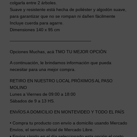
colgarla entre 2 árboles.
y
Suave y resistente está hecha de poliéster y algodón suave,
a
para garantizar que no se rompan ni dañen fácilmente
S
Incluye cuerda para agarre.
i
Dimensiones 140 x 95 cm
l
l
———————————————————
ó
n
Opciones Muchas, acá TMO TU MEJOR OPCIÓN
C
A continuación, le brindamos información que pueda
o
necesitar para una mejor compra.
l
g
RETIRO EN NUESTRO LOCAL PRÓXIMOS AL PASO
a
MOLINO
n
Lunes a Viernes de 09:00 a 18:00
t
Sábados de 9 a 13 HS.
e
ENVÍOS A DOMICILIO EN MONTEVIDEO Y TODO EL PAÍS
R
e
• Compra tu producto con envío a domicilio usando Mercado
f
Envíos, el servicio oficial de Mercado Libre.
o
• Envíos rápido en el día seleccionado esta opción el costo