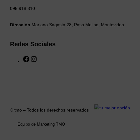
095 918 310
Dirección
Mariano Sagasta 28, Paso Molino, Montevideo
Redes Sociales
F
I
a
n
c
s
e
t
b
a
o
g
o
r
k
a
© tmo – Todos los derechos reservados
m
Equipo de Marketing TMO