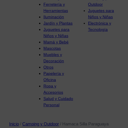
Ferretería y
Outdoor
Herramientas
Juguetes para
Iluminación
Niños y Niñas
Jardín y Plantas
Electrónica y
Juguetes para
Tecnología
Niños y Niñas
Mamá y Bebé
Mascotas
Muebles y
Decoración
Otros
Papelería y
Oficina
Ropa y
Accesorios
Salud y Cuidado
Personal
Inicio
/
Camping y Outdoor
/ Hamaca Silla Paraguaya