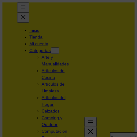
Inicio
Tienda
Mi cuenta
Categorías
Arte y
Manualidades
Artículos de
Cocina
Artículos de
Limpieza
Artículos del
Hogar
Calzados
Camping y
Outdoor
Computación
Search