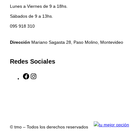
Lunes a Viernes de 9 a 18hs.
Sábados de 9 a 13hs.
095 918 310
Dirección
Mariano Sagasta 28, Paso Molino, Montevideo
Redes Sociales
F
I
a
n
c
s
e
t
b
a
o
g
o
r
k
a
© tmo – Todos los derechos reservados
m