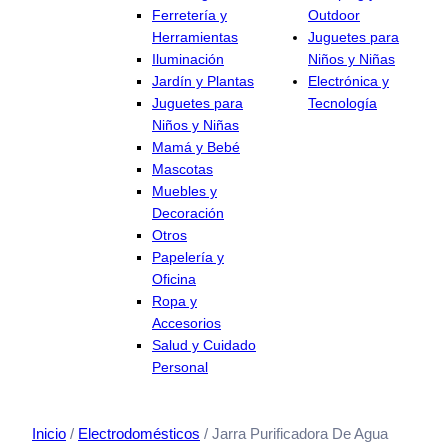
Ferretería y
Outdoor
Herramientas
Juguetes para
Iluminación
Niños y Niñas
Jardín y Plantas
Electrónica y
Juguetes para
Tecnología
Niños y Niñas
Mamá y Bebé
Mascotas
Muebles y
Decoración
Otros
Papelería y
Oficina
Ropa y
Accesorios
Salud y Cuidado
Personal
Inicio
/
Electrodomésticos
/ Jarra Purificadora De Agua