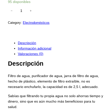
95 disponibles
−
+
J
a
r
Category:
Electrodomésticos
r
a
P
Descripción
u
Información adicional
r
Valoraciones (0)
i
f
Descripción
i
c
Filtro de agua, purificador de agua, jarra de filtro de agua,
a
hecho de plástico, elemento de filtro extraíble, no es
d
necesario enchufarlo, la capacidad es de 2,5 l, adecuado.
o
r
Sabías que filtrando tu propia agua no solo ahorras tiempo y
a
dinero, sino que es aún mucho más beneficioso para tu
D
salud.
e