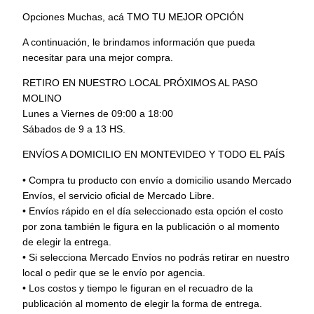
o
Opciones Muchas, acá TMO TU MEJOR OPCIÓN
2
.
A continuación, le brindamos información que pueda
5
necesitar para una mejor compra.
L
i
RETIRO EN NUESTRO LOCAL PRÓXIMOS AL PASO
t
MOLINO
r
Lunes a Viernes de 09:00 a 18:00
o
Sábados de 9 a 13 HS.
s
ENVÍOS A DOMICILIO EN MONTEVIDEO Y TODO EL PAÍS
c
a
• Compra tu producto con envío a domicilio usando Mercado
n
Envíos, el servicio oficial de Mercado Libre.
t
• Envíos rápido en el día seleccionado esta opción el costo
i
por zona también le figura en la publicación o al momento
d
de elegir la entrega.
a
• Si selecciona Mercado Envíos no podrás retirar en nuestro
d
local o pedir que se le envío por agencia.
• Los costos y tiempo le figuran en el recuadro de la
publicación al momento de elegir la forma de entrega.