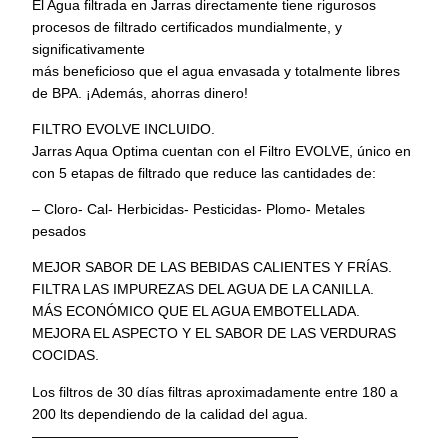
El Agua filtrada en Jarras directamente tiene rigurosos
A
procesos de filtrado certificados mundialmente, y
g
significativamente
u
más beneficioso que el agua envasada y totalmente libres
a
de BPA. ¡Además, ahorras dinero!
P
o
FILTRO EVOLVE INCLUIDO.
r
Jarras Aqua Optima cuentan con el Filtro EVOLVE, único en
t
con 5 etapas de filtrado que reduce las cantidades de:
á
– Cloro- Cal- Herbicidas- Pesticidas- Plomo- Metales
t
pesados
i
l
MEJOR SABOR DE LAS BEBIDAS CALIENTES Y FRÍAS.
C
FILTRA LAS IMPUREZAS DEL AGUA DE LA CANILLA.
o
MÁS ECONÓMICO QUE EL AGUA EMBOTELLADA.
n
MEJORA EL ASPECTO Y EL SABOR DE LAS VERDURAS
F
COCIDAS.
i
l
Los filtros de 30 días filtras aproximadamente entre 180 a
t
200 lts dependiendo de la calidad del agua.
r
———————————————————