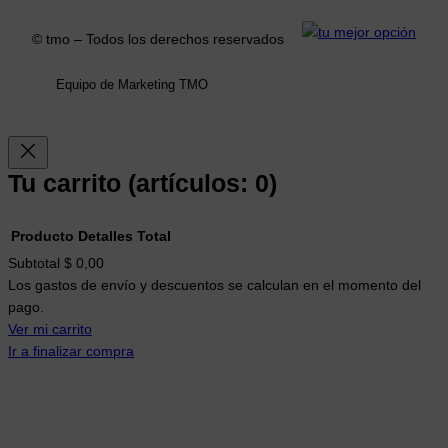
o
r
k
a
© tmo – Todos los derechos reservados
m
Equipo de Marketing TMO
Tu carrito
(artículos: 0)
Producto
Detalles
Total
Productos
Subtotal
$ 0,00
Los gastos de envío y descuentos se calculan en el momento del
del
pago.
carrito
Ver mi carrito
Ir a finalizar compra