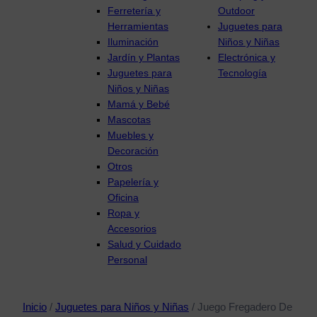
Ferretería y
Outdoor
Herramientas
Juguetes para
Iluminación
Niños y Niñas
Jardín y Plantas
Electrónica y
Juguetes para
Tecnología
Niños y Niñas
Mamá y Bebé
Mascotas
Muebles y
Decoración
Otros
Papelería y
Oficina
Ropa y
Accesorios
Salud y Cuidado
Personal
Inicio
/
Juguetes para Niños y Niñas
/ Juego Fregadero De