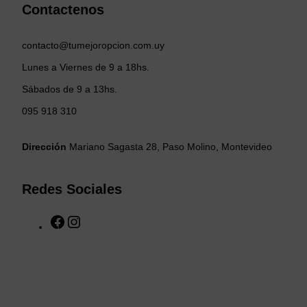
Contactenos
contacto@tumejoropcion.com.uy
Lunes a Viernes de 9 a 18hs.
Sábados de 9 a 13hs.
095 918 310
Dirección
Mariano Sagasta 28, Paso Molino, Montevideo
Redes Sociales
F
I
a
n
c
s
e
t
b
a
o
g