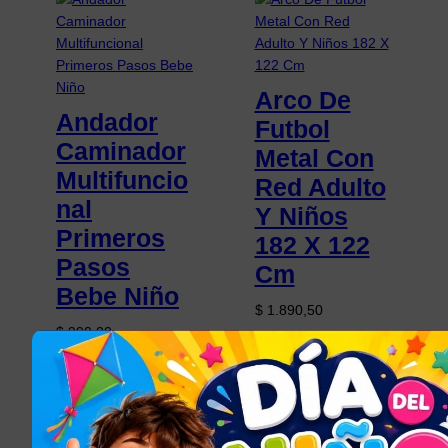
Arco De
Andador
Futbol
Caminador
Metal Con
Multifuncio
Red Adulto
nal
Y Niños
Primeros
182 X 122
Pasos
Cm
Bebe Niño
$
1.890,50
$
990,00
Añadir al carrito
Seleccionar opciones
JUGUETES PARA
NIÑOS Y NIÑAS
, 