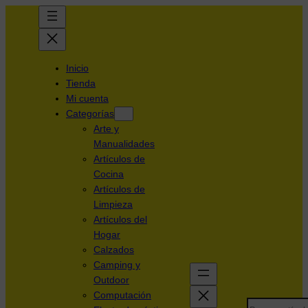
Inicio
Tienda
Mi cuenta
Categorías
Arte y
Manualidades
Artículos de
Cocina
Artículos de
Limpieza
Artículos del
Hogar
Calzados
Camping y
Outdoor
Computación
Search