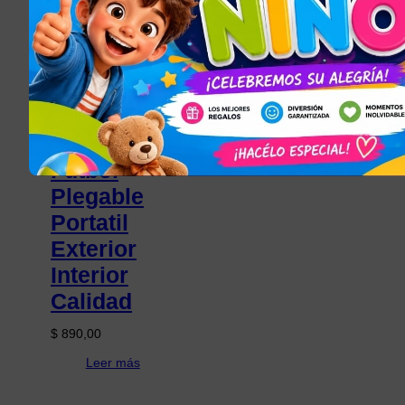
TODOS LOS
ARTÍCULOS
Arco De
Futbol
Plegable
Portatil
Exterior
Interior
Calidad
$
890,00
Leer más