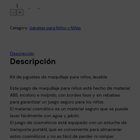
J
−
+
u
-
+
e
g
Category:
Juguetes para Niños y Niñas
o
K
i
Descripción
t
Descripción
M
a
Kit de juguetes de maquillaje para niños, lavable.
q
u
Este juego de maquillaje para niños está hecho de material
i
ABS, incoloro e insípido, con bordes lisos y sin rebabas
para garantizar un juego seguro para los niños.
l
El material cosmético es un material seguro que se puede
l
lavar fácilmente con agua y jabón.
a
El juego de cosméticos está equipado con un estuche de
j
transporte portátil, que es conveniente para almacenar
e
estos cosméticos y no es fácil de perder ni romper