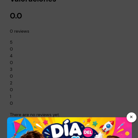
0.0
0 reviews
5
0
4
0
3
0
2
0
1
0
There are no reviews yet.
×
Be the first to review “Juego Kit Maquillaje
Belleza Para Niñas Lavables”