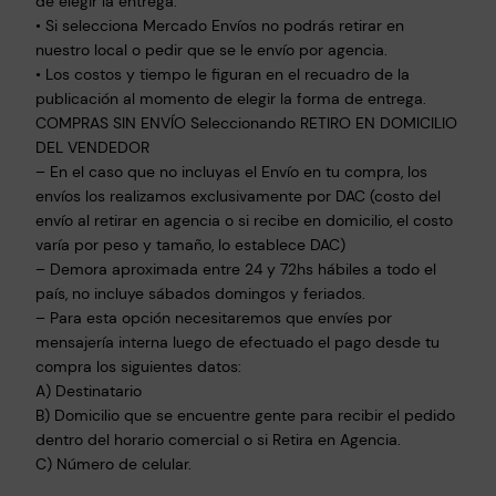
de elegir la entrega.
a
• Si selecciona Mercado Envíos no podrás retirar en
b
nuestro local o pedir que se le envío por agencia.
l
• Los costos y tiempo le figuran en el recuadro de la
e
publicación al momento de elegir la forma de entrega.
s
COMPRAS SIN ENVÍO Seleccionando RETIRO EN DOMICILIO
c
DEL VENDEDOR
a
– En el caso que no incluyas el Envío en tu compra, los
n
envíos los realizamos exclusivamente por DAC (costo del
envío al retirar en agencia o si recibe en domicilio, el costo
t
varía por peso y tamaño, lo establece DAC)
i
– Demora aproximada entre 24 y 72hs hábiles a todo el
d
país, no incluye sábados domingos y feriados.
a
– Para esta opción necesitaremos que envíes por
d
mensajería interna luego de efectuado el pago desde tu
compra los siguientes datos:
A) Destinatario
B) Domicilio que se encuentre gente para recibir el pedido
dentro del horario comercial o si Retira en Agencia.
C) Número de celular.