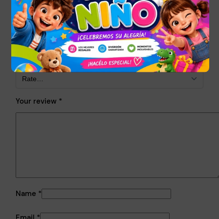
Tu dirección de correo electrónico no será publicada.
Los
campos obligatorios están marcados con
*
Your rating
*
Your review
*
Name
*
Email
*