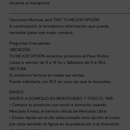
B
durante el transporte.
e
——————————————————————————————————-
l
Opciones Muchas, acá TMO TU MEJOR OPCIÓN
l
A continuación, le brindamos información que pueda
e
necesitar para una mejor compra.
z
a
Preguntas Frecuentes
P
UBICACIÓN
a
TU MEJOR OPCIÓN estamos próximos al Paso Molino
Lunes a viernes de 9 a 18 hs y Sábados de 9 a 13hs.
r
FACTURA
a
Si, emitimos factura en todas las ventas.
N
Puede solicitarla con RUT en caso de que la necesites.
i
ñ
ENVÍOS
a
ENVÍOS A DOMICILIO EN MONTEVIDEO Y TODO EL PAÍS
s
• Compra tu producto con envío a domicilio usando
Mercado Envíos, el servicio oficial de Mercado Libre.
L
• Envíos rápido en el día seleccionado esta opción el costo
a
por zona también le figura en la publicación o al momento
v