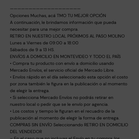
n
———————————————————
I
Opciones Muchas, acá TMO TU MEJOR OPCIÓN
n
A continuación, le brindamos información que pueda
f
necesitar para una mejor compra.
RETIRO EN NUESTRO LOCAL PRÓXIMOS AL PASO MOLINO
a
Lunes a Viernes de 09:00 a 18:00
n
Sábados de 9 a 13 HS.
t
ENVÍOS A DOMICILIO EN MONTEVIDEO Y TODO EL PAÍS
i
• Compra tu producto con envío a domicilio usando
l
Mercado Envíos, el servicio oficial de Mercado Libre.
C
• Envíos rápido en el día seleccionado esta opción el costo
h
por zona también le figura en la publicación o al momento
e
de elegir la entrega.
f
• Si selecciona Mercado Envíos no podrás retirar en
c
nuestro local o pedir que se le envío por agencia.
a
• Los costos y tiempo le figuran en el recuadro de la
publicación al momento de elegir la forma de entrega.
n
COMPRAS SIN ENVÍO Seleccionando RETIRO EN DOMICILIO
t
DEL VENDEDOR
i
– En el caso que no incluyas el Envío en tu compra, los