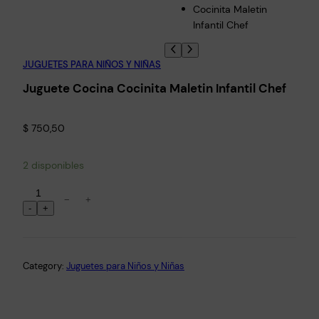
JUGUETES PARA NIÑOS Y NIÑAS
Juguete Cocina Cocinita Maletin Infantil Chef
$
750,50
2 disponibles
J
−
+
u
-
+
g
u
e
Category:
Juguetes para Niños y Niñas
t
e
C