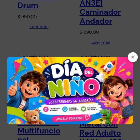
AN3E1
Drum
Caminador
$
990,00
Andador
Leer más
$
990,00
Leer más
×
JUGUETES PARA
JUGUETES PARA
NIÑOS Y NIÑAS
NIÑOS Y NIÑAS
Arco De
Andador
Futbol
Caminador
Metal Con
Multifuncio
Red Adulto
nal