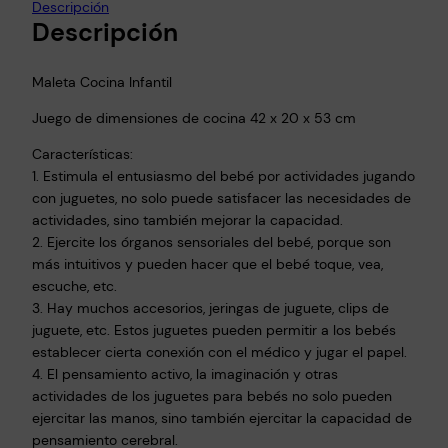
Descripción
o
Descripción
c
i
Maleta Cocina Infantil
n
a
Juego de dimensiones de cocina 42 x 20 x 53 cm
C
Características:
o
1. Estimula el entusiasmo del bebé por actividades jugando
c
con juguetes, no solo puede satisfacer las necesidades de
i
actividades, sino también mejorar la capacidad.
n
2. Ejercite los órganos sensoriales del bebé, porque son
i
más intuitivos y pueden hacer que el bebé toque, vea,
t
escuche, etc.
a
3. Hay muchos accesorios, jeringas de juguete, clips de
M
juguete, etc. Estos juguetes pueden permitir a los bebés
a
establecer cierta conexión con el médico y jugar el papel.
l
4. El pensamiento activo, la imaginación y otras
actividades de los juguetes para bebés no solo pueden
e
ejercitar las manos, sino también ejercitar la capacidad de
t
pensamiento cerebral.
i