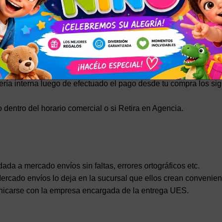
ro local o pedir que se le envío por agencia.
icación al momento de elegir la forma de entrega.
MICILIO DEL VENDEDOR
víos los realizamos exclusivamente por DAC (costo del envío al r
aís, no incluye sábados domingos y feriados.
ía interna luego de efectuado el pago desde tu compra los sig
 dentro del horario comercial o si Retira en Agencia.
ndada a mercado envíos sin faltas, errores ortográficos etc.
 Mercado envíos lo deja en la sucursal que ellos crean convenien
municarse con la empresa encargada de la entrega UES.