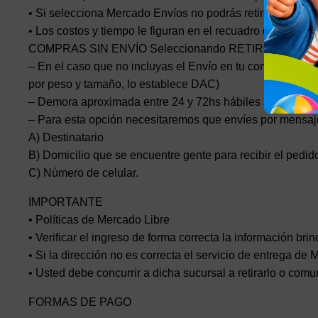
• Si selecciona Mercado Envíos no podrás retirar en nuest
• Los costos y tiempo le figuran en el recuadro de la publ
COMPRAS SIN ENVÍO Seleccionando RETIRO EN DO
– En el caso que no incluyas el Envío en tu compra, los en
por peso y tamaño, lo establece DAC)
– Demora aproximada entre 24 y 72hs hábiles a todo el p
– Para esta opción necesitaremos que envíes por mensajer
A) Destinatario
B) Domicilio que se encuentre gente para recibir el pedido
C) Número de celular.
IMPORTANTE
• Políticas de Mercado Libre
• Verificar el ingreso de forma correcta la información bri
• Si la dirección no es correcta el servicio de entrega de
• Usted debe concurrir a dicha sucursal a retirarlo o co
FORMAS DE PAGO