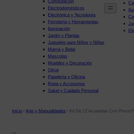
Computación
Ca
Electrodomésticos
Il
Electrónica y Tecnología
Ca
Ferretería y Herramientas
Ju
Iluminación
El
Jardín y Plantas
Juguetes para Niños y Niñas
Mamá y Bebé
Mascotas
Muebles y Decoración
Otros
Papelería y Oficina
Ropa y Accesorios
Salud y Cuidado Personal
Inicio
/
Arte y Manualidades
/ Kit De 12 Acuarelas Con Pincel 