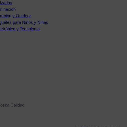
lzados
uminación
mping y Outdoor
guetes para Niños y Niñas
ectrónica y Tecnología
Foska Calidad