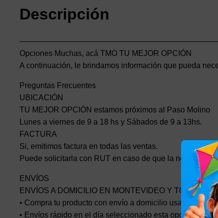
Descripción
——————————————————————————
Opciones Muchas, acá TMO TU MEJOR OPCIÓN
A continuación, le brindamos información que pueda nece
Preguntas Frecuentes
UBICACIÓN
TU MEJOR OPCIÓN estamos próximos al Paso Molino
Lunes a viernes de 9 a 18 hs y Sábados de 9 a 13hs.
FACTURA
Si, emitimos factura en todas las ventas.
Puede solicitarla con RUT en caso de que la necesites.
ENVÍOS
ENVÍOS A DOMICILIO EN MONTEVIDEO Y TODO EL P
• Compra tu producto con envío a domicilio usando Mercad
• Envíos rápido en el día seleccionado esta opción el cost