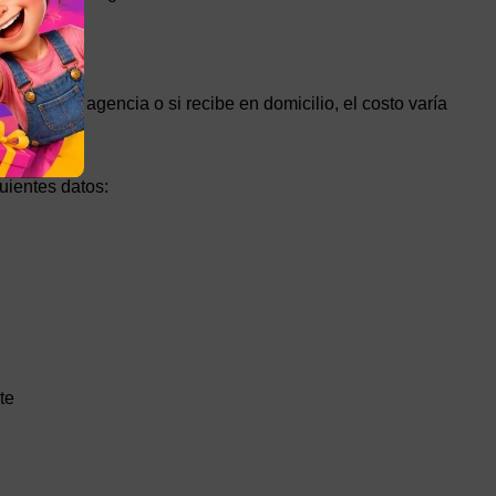
etirar en agencia o si recibe en domicilio, el costo varía
uientes datos:
te