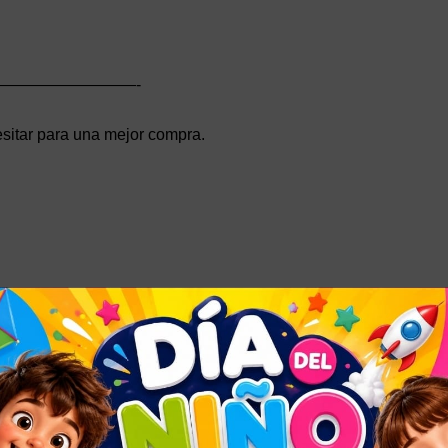
————————-
sitar para una mejor compra.
AÍS
o Envíos, el servicio oficial de Mercado Libre.
o por zona también le figura en la publicación o al momento de e