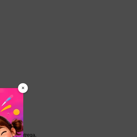
×
legir la entrega.