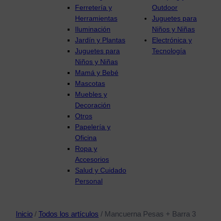
Ferretería y
Outdoor
Herramientas
Juguetes para
Iluminación
Niños y Niñas
Jardín y Plantas
Electrónica y
Juguetes para
Tecnología
Niños y Niñas
Mamá y Bebé
Mascotas
Muebles y
Decoración
Otros
Papelería y
Oficina
Ropa y
Accesorios
Salud y Cuidado
Personal
Inicio
/
Todos los artículos
/ Mancuerna Pesas + Barra 3