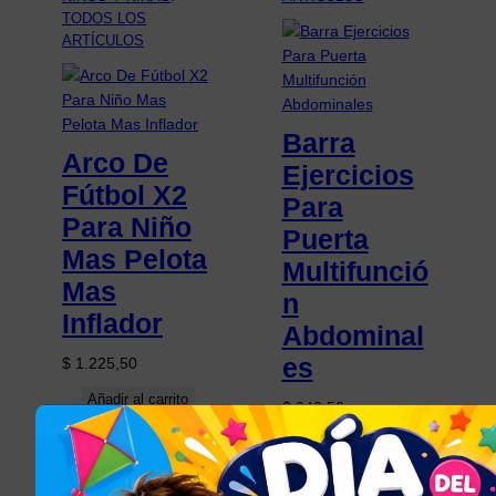
TODOS LOS
ARTÍCULOS
Barra
Arco De
Ejercicios
Fútbol X2
Para
Para Niño
Puerta
Mas Pelota
Multifunció
Mas
n
Inflador
Abdominal
es
$
1.225,50
Añadir al carrito
$
940,50
Añadir al carrito