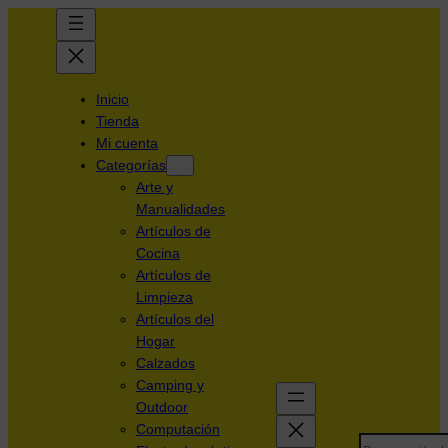
Inicio
Tienda
Mi cuenta
Categorías
Arte y
Manualidades
Artículos de
Cocina
Artículos de
Limpieza
Artículos del
Hogar
Calzados
Camping y
Outdoor
Computación
Search