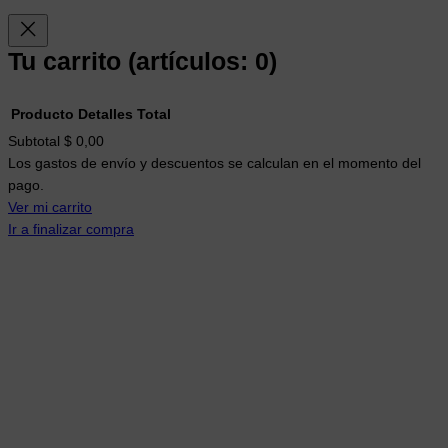
Tu carrito
(artículos: 0)
Producto
Detalles
Total
Productos
Subtotal
$ 0,00
Los gastos de envío y descuentos se calculan en el momento del
del
pago.
carrito
Ver mi carrito
Ir a finalizar compra