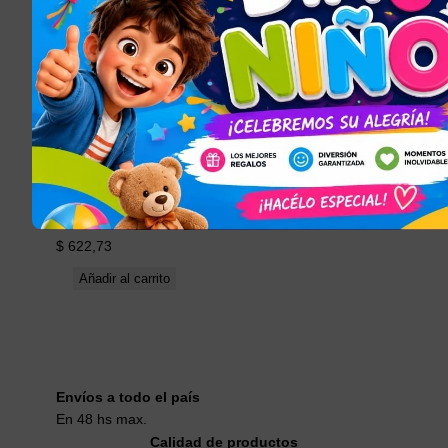
JUGUETES PARA
NIÑOS Y NIÑAS
, 
TODOS LOS
ARTÍCULOS
BE4 B3
B354
Escolar
$
622,73
Añadir al carrito
Envíos a todo el país
En 48 hs max.
Calidad de productos