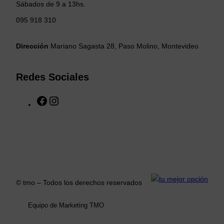
Sábados de 9 a 13hs.
095 918 310
Dirección
Mariano Sagasta 28, Paso Molino, Montevideo
Redes Sociales
F
I
a
n
c
s
e
t
b
a
o
g
o
r
k
a
© tmo – Todos los derechos reservados
m
Equipo de Marketing TMO