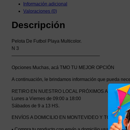
Información adicional
Valoraciones (0)
Descripción
Pelota De Futbol Playa Multicolor.
N 3
———————————————————
Opciones Muchas, acá TMO TU MEJOR OPCIÓN
A continuación, le brindamos información que pueda nece
RETIRO EN NUESTRO LOCAL PRÓXIMOS AL PASO M
Lunes a Viernes de 09:00 a 18:00
Sábados de 9 a 13 HS.
ENVÍOS A DOMICILIO EN MONTEVIDEO Y TODO EL P
• Compra tu producto con envío a domicilio usando Mercad