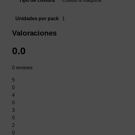
Cosido a máquina
Tipo de costura
1
Unidades por pack
Valoraciones
0.0
0 reviews
5
0
4
0
3
0
2
0