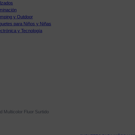
lzados
uminación
mping y Outdoor
guetes para Niños y Niñas
ectrónica y Tecnología
d Multicolor Fluor Surtido