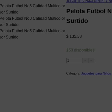
JUGUETES PARA NIÑOS Y N
Pelota Futbol N
Surtido
$
135,38
150 disponibles
P
−
+
e
l
Category:
Juguetes para Niños
o
t
a
F
u
t