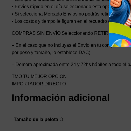
• Envíos rápido en el día seleccionado esta opción el cost
• Si selecciona Mercado Envíos no podrás retirar en nuest
• Los costos y tiempo le figuran en el recuadro de la publ
COMPRAS SIN ENVÍO Seleccionando RETIRO EN DO
– En el caso que no incluyas el Envío en tu compra, los en
por peso y tamaño, lo establece DAC)
– Demora aproximada entre 24 y 72hs hábiles a todo el p
TMO TU MEJOR OPCIÓN
IMPORTADOR DIRECTO
Información adicional
3
Tamaño de la pelota