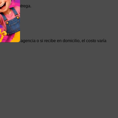
legir la entrega.
etirar en agencia o si recibe en domicilio, el costo varía