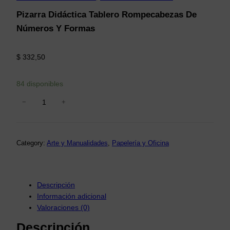
Pizarra Didáctica Tablero Rompecabezas De
Números Y Formas
$
332,50
84 disponibles
−
+
P
i
z
a
Category:
Arte y Manualidades
, 
Papelería y Oficina
r
r
a
Descripción
D
Información adicional
i
Valoraciones (0)
d
Descripción
á