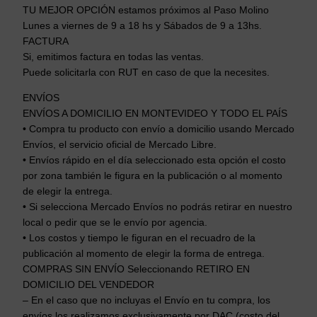
a
TU MEJOR OPCIÓN estamos próximos al Paso Molino
b
Lunes a viernes de 9 a 18 hs y Sábados de 9 a 13hs.
e
FACTURA
z
Si, emitimos factura en todas las ventas.
a
Puede solicitarla con RUT en caso de que la necesites.
s
ENVÍOS
D
ENVÍOS A DOMICILIO EN MONTEVIDEO Y TODO EL PAÍS
e
• Compra tu producto con envío a domicilio usando Mercado
N
Envíos, el servicio oficial de Mercado Libre.
ú
• Envíos rápido en el día seleccionado esta opción el costo
m
por zona también le figura en la publicación o al momento
e
de elegir la entrega.
r
• Si selecciona Mercado Envíos no podrás retirar en nuestro
o
local o pedir que se le envío por agencia.
s
• Los costos y tiempo le figuran en el recuadro de la
publicación al momento de elegir la forma de entrega.
Y
COMPRAS SIN ENVÍO Seleccionando RETIRO EN
F
DOMICILIO DEL VENDEDOR
o
– En el caso que no incluyas el Envío en tu compra, los
r
envíos los realizamos exclusivamente por DAC (costo del