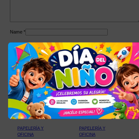
Name
*
Email
*
Guarda mi nombre, correo electrónico y web en este
navegador para la próxima vez que comente.
You may also like
PAPELERÍA Y
PAPELERÍA Y
OFICINA
OFICINA