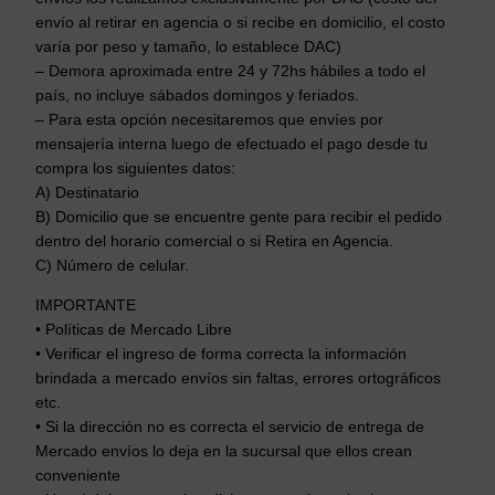
m
envío al retirar en agencia o si recibe en domicilio, el costo
a
varía por peso y tamaño, lo establece DAC)
s
– Demora aproximada entre 24 y 72hs hábiles a todo el
c
país, no incluye sábados domingos y feriados.
a
– Para esta opción necesitaremos que envíes por
n
mensajería interna luego de efectuado el pago desde tu
t
compra los siguientes datos:
A) Destinatario
i
B) Domicilio que se encuentre gente para recibir el pedido
d
dentro del horario comercial o si Retira en Agencia.
a
C) Número de celular.
d
IMPORTANTE
• Políticas de Mercado Libre
• Verificar el ingreso de forma correcta la información
brindada a mercado envíos sin faltas, errores ortográficos
etc.
• Si la dirección no es correcta el servicio de entrega de
Mercado envíos lo deja en la sucursal que ellos crean
conveniente