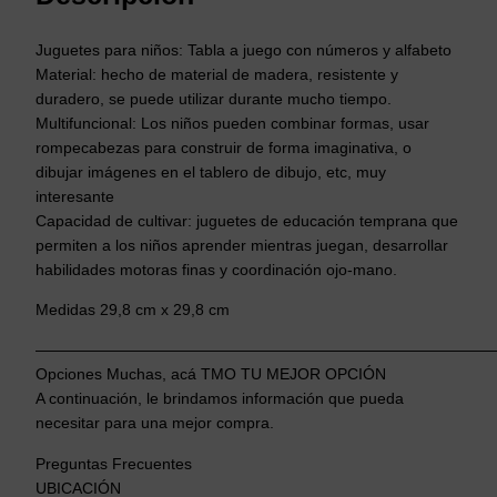
c
t
Juguetes para niños: Tabla a juego con números y alfabeto
i
Material: hecho de material de madera, resistente y
c
duradero, se puede utilizar durante mucho tiempo.
Multifuncional: Los niños pueden combinar formas, usar
a
rompecabezas para construir de forma imaginativa, o
T
dibujar imágenes en el tablero de dibujo, etc, muy
a
interesante
b
Capacidad de cultivar: juguetes de educación temprana que
l
permiten a los niños aprender mientras juegan, desarrollar
e
habilidades motoras finas y coordinación ojo-mano.
r
Medidas 29,8 cm x 29,8 cm
o
R
——————————————————————————————
o
Opciones Muchas, acá TMO TU MEJOR OPCIÓN
m
A continuación, le brindamos información que pueda
p
necesitar para una mejor compra.
e
Preguntas Frecuentes
c
UBICACIÓN