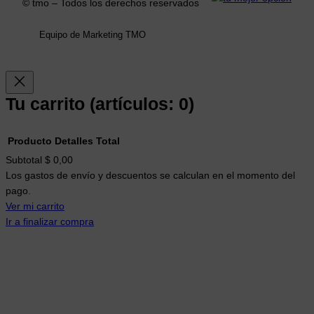
© tmo – Todos los derechos reservados
m
Equipo de Marketing TMO
Tu carrito
(artículos: 0)
Producto
Detalles
Total
Productos
Subtotal
$ 0,00
Los gastos de envío y descuentos se calculan en el momento del
del
pago.
carrito
Ver mi carrito
Ir a finalizar compra