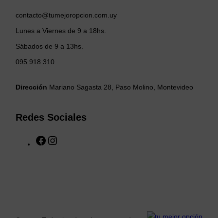
contacto@tumejoropcion.com.uy
Lunes a Viernes de 9 a 18hs.
Sábados de 9 a 13hs.
095 918 310
Dirección
Mariano Sagasta 28, Paso Molino, Montevideo
Redes Sociales
F
I
a
n
c
s
e
t
b
a
o
g
o
r
k
a