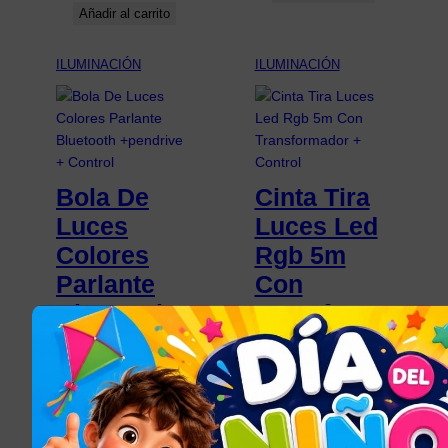
Añadir al carrito
ILUMINACIÓN
ILUMINACIÓN
Bola De
Cinta Tira
Luces
Luces Led
Colores
Rgb 5m
Parlante
Con
Bluetooth
Transforma
+pendrive
dor +
+ Control
Control
$
550,00
$
248,08
Añadir al carrito
Añadir al carrito