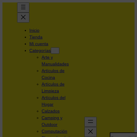
Inicio
Tienda
Mi cuenta
Categorías
Arte y
Manualidades
Artículos de
Cocina
Artículos de
Limpieza
Artículos del
Hogar
Calzados
Camping y
Outdoor
Computación
Search