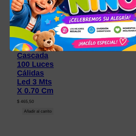
ILUMINACIÓN
Cortina
Cascada
100 Luces
Cálidas
Led 3 Mts
X 0.70 Cm
$
465,50
Añadir al carrito