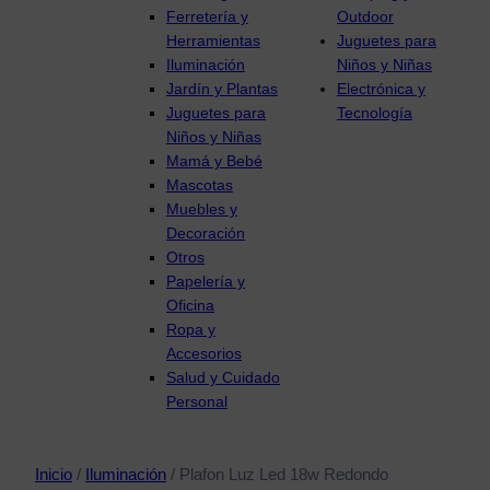
Ferretería y
Outdoor
Herramientas
Juguetes para
Iluminación
Niños y Niñas
Jardín y Plantas
Electrónica y
Juguetes para
Tecnología
Niños y Niñas
Mamá y Bebé
Mascotas
Muebles y
Decoración
Otros
Papelería y
Oficina
Ropa y
Accesorios
Salud y Cuidado
Personal
Inicio
/
Iluminación
/ Plafon Luz Led 18w Redondo