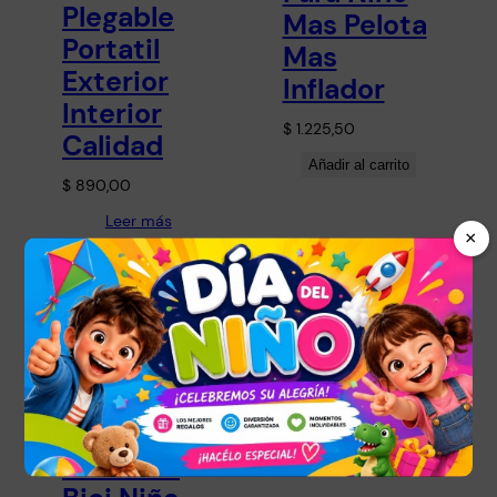
Plegable
Mas Pelota
Portatil
Mas
Exterior
Inflador
Interior
$
1.225,50
Calidad
Añadir al carrito
$
890,00
Leer más
×
JUGUETES PARA
NIÑOS Y NIÑAS
, 
TODOS LOS
ARTÍCULOS
Bicicleta