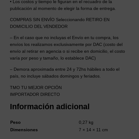
• Los costos y tiempo le figuran en el recuadro de la
c
publicación al momento de elegir la forma de entrega.
a
n
COMPRAS SIN ENVÍO Seleccionando RETIRO EN
t
DOMICILIO DEL VENDEDOR
i
– En el caso que no incluyas el Envío en tu compra, los
d
envíos los realizamos exclusivamente por DAC (costo del
a
envío al retirar en agencia o si recibe en domicilio, el costo
d
varía por peso y tamaño, lo establece DAC)
– Demora aproximada entre 24 y 72hs hábiles a todo el
país, no incluye sábados domingos y feriados.
TMO TU MEJOR OPCIÓN
IMPORTADOR DIRECTO
Información adicional
Peso
0,27 kg
Dimensiones
7 × 14 × 11 cm