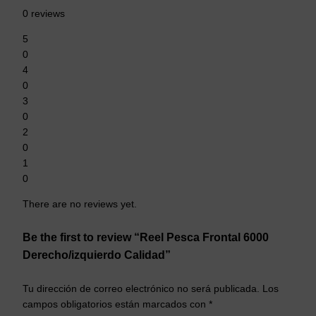
0 reviews
5
0
4
0
3
0
2
0
1
0
There are no reviews yet.
Be the first to review “Reel Pesca Frontal 6000
Derecho/izquierdo Calidad”
Tu dirección de correo electrónico no será publicada.
Los
campos obligatorios están marcados con
*