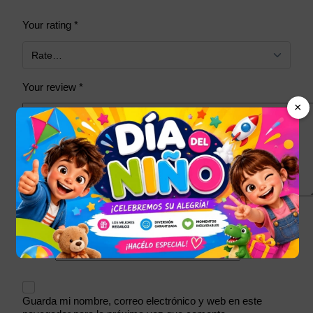
Your rating
*
Your review
*
×
Name
*
Email
*
Guarda mi nombre, correo electrónico y web en este