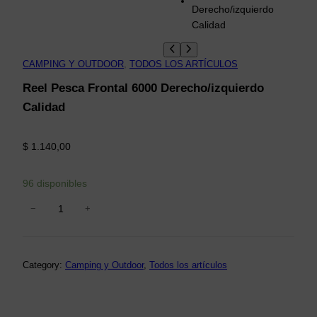
CAMPING Y OUTDOOR
, 
TODOS LOS ARTÍCULOS
Reel Pesca Frontal 6000 Derecho/izquierdo
Calidad
$
1.140,00
96 disponibles
−
+
R
e
e
l
Category:
Camping y Outdoor
, 
Todos los artículos
P
e
s