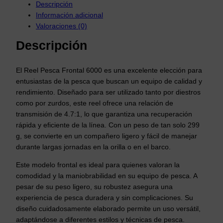
Descripción
c
Información adicional
a
Valoraciones (0)
F
Descripción
r
o
n
El Reel Pesca Frontal 6000 es una excelente elección para
t
entusiastas de la pesca que buscan un equipo de calidad y
a
rendimiento. Diseñado para ser utilizado tanto por diestros
como por zurdos, este reel ofrece una relación de
l
transmisión de 4.7:1, lo que garantiza una recuperación
6
rápida y eficiente de la línea. Con un peso de tan solo 299
0
g, se convierte en un compañero ligero y fácil de manejar
0
durante largas jornadas en la orilla o en el barco.
0
D
Este modelo frontal es ideal para quienes valoran la
e
comodidad y la maniobrabilidad en su equipo de pesca. A
pesar de su peso ligero, su robustez asegura una
r
experiencia de pesca duradera y sin complicaciones. Su
e
diseño cuidadosamente elaborado permite un uso versátil,
c
adaptándose a diferentes estilos y técnicas de pesca.