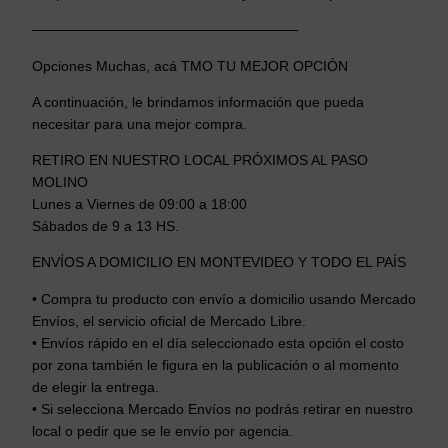
h
o
———————————————————
/
Opciones Muchas, acá TMO TU MEJOR OPCIÓN
i
z
A continuación, le brindamos información que pueda
q
necesitar para una mejor compra.
u
RETIRO EN NUESTRO LOCAL PRÓXIMOS AL PASO
i
MOLINO
e
Lunes a Viernes de 09:00 a 18:00
r
Sábados de 9 a 13 HS.
d
ENVÍOS A DOMICILIO EN MONTEVIDEO Y TODO EL PAÍS
o
C
• Compra tu producto con envío a domicilio usando Mercado
a
Envíos, el servicio oficial de Mercado Libre.
l
• Envíos rápido en el día seleccionado esta opción el costo
i
por zona también le figura en la publicación o al momento
d
de elegir la entrega.
a
• Si selecciona Mercado Envíos no podrás retirar en nuestro
local o pedir que se le envío por agencia.
d