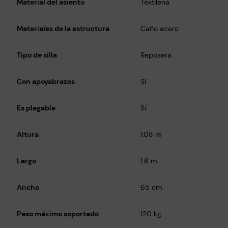
Material del asiento
Textilena
Materiales de la estructura
Caño acero
Tipo de silla
Reposera
Con apoyabrazos
Sí
Es plegable
Sí
Altura
1.08 m
Largo
1.6 m
Ancho
65 cm
Peso máximo soportado
120 kg