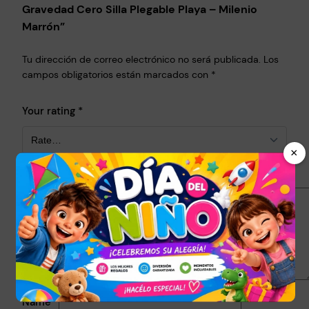
Gravedad Cero Silla Plegable Playa – Milenio
Marrón”
Tu dirección de correo electrónico no será publicada.
Los
campos obligatorios están marcados con
*
Your rating
*
×
Your review
*
Name
*