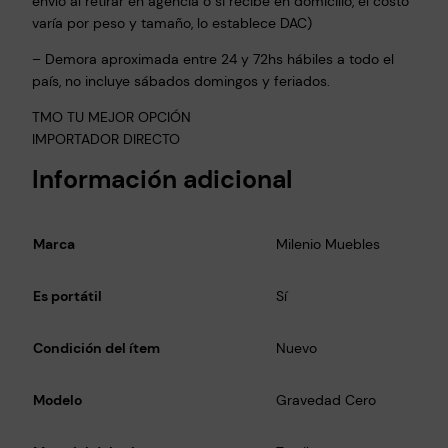
envío al retirar en agencia o si recibe en domicilio, el costo
varía por peso y tamaño, lo establece DAC)
– Demora aproximada entre 24 y 72hs hábiles a todo el
país, no incluye sábados domingos y feriados.
TMO TU MEJOR OPCIÓN
IMPORTADOR DIRECTO
Información adicional
Marca
Milenio Muebles
Es portátil
Sí
Condición del ítem
Nuevo
Modelo
Gravedad Cero