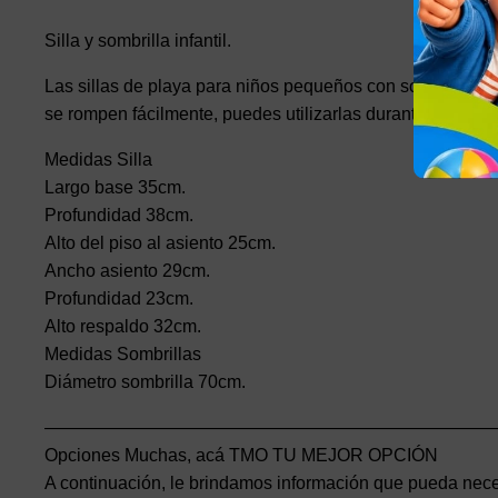
Silla y sombrilla infantil.
Las sillas de playa para niños pequeños con sombra está
se rompen fácilmente, puedes utilizarlas durante mucho t
Medidas Silla
Largo base 35cm.
Profundidad 38cm.
Alto del piso al asiento 25cm.
Ancho asiento 29cm.
Profundidad 23cm.
Alto respaldo 32cm.
Medidas Sombrillas
Diámetro sombrilla 70cm.
——————————————————————————
Opciones Muchas, acá TMO TU MEJOR OPCIÓN
A continuación, le brindamos información que pueda nece