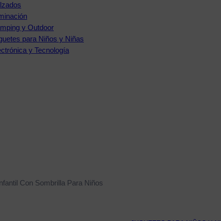
lzados
uminación
mping y Outdoor
guetes para Niños y Niñas
ectrónica y Tecnología
Infantil Con Sombrilla Para Niños