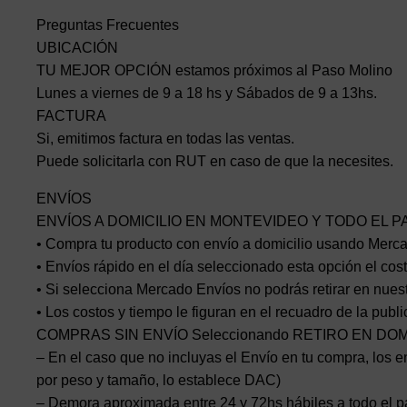
Preguntas Frecuentes
UBICACIÓN
TU MEJOR OPCIÓN estamos próximos al Paso Molino
Lunes a viernes de 9 a 18 hs y Sábados de 9 a 13hs.
FACTURA
Si, emitimos factura en todas las ventas.
Puede solicitarla con RUT en caso de que la necesites.
ENVÍOS
ENVÍOS A DOMICILIO EN MONTEVIDEO Y TODO EL P
• Compra tu producto con envío a domicilio usando Mercad
• Envíos rápido en el día seleccionado esta opción el cost
• Si selecciona Mercado Envíos no podrás retirar en nuest
• Los costos y tiempo le figuran en el recuadro de la publ
COMPRAS SIN ENVÍO Seleccionando RETIRO EN DO
– En el caso que no incluyas el Envío en tu compra, los en
por peso y tamaño, lo establece DAC)
– Demora aproximada entre 24 y 72hs hábiles a todo el p