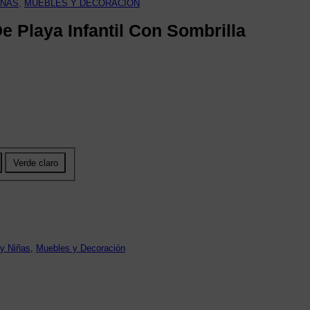
IÑAS
, 
MUEBLES Y DECORACIÓN
De Playa Infantil Con Sombrilla
Verde claro
 y Niñas
, 
Muebles y Decoración