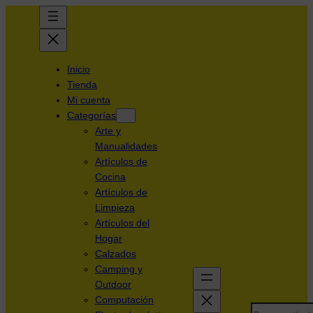
Inicio
Tienda
Mi cuenta
Categorías
Arte y
Manualidades
Artículos de
Cocina
Artículos de
Limpieza
Artículos del
Hogar
Calzados
Camping y
Outdoor
Computación
Search