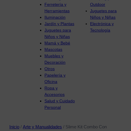
Ferretería y
Outdoor
Herramientas
Juguetes para
Iluminación
Niños y Niñas
Jardín y Plantas
Electrónica y
Juguetes para
Tecnología
Niños y Niñas
Mamá y Bebé
Mascotas
Muebles y
Decoración
Otros
Papelería y
Oficina
Ropa y
Accesorios
Salud y Cuidado
Personal
Inicio
/
Arte y Manualidades
/ Slime Kit Combo Con