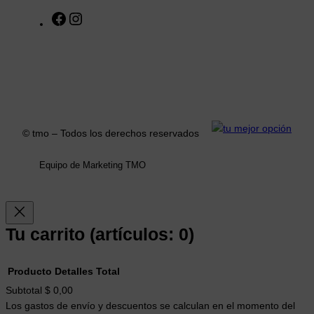
F
I
a
n
c
s
e
t
b
a
o
g
o
r
k
a
© tmo – Todos los derechos reservados
m
Equipo de Marketing TMO
Tu carrito
(artículos: 0)
Producto
Detalles
Total
Productos
Subtotal
$ 0,00
Los gastos de envío y descuentos se calculan en el momento del
del