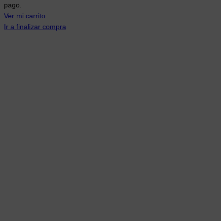
pago.
carrito
Ver mi carrito
Ir a finalizar compra