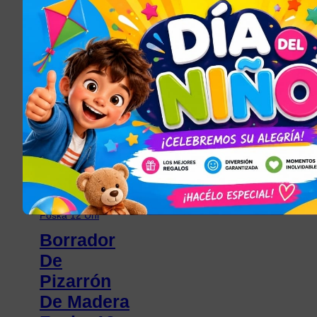
Puzzle
Colores
Alfabeto 28
Slime
Piezas 30
Didáctico
X 30 Cm.
$
76,00
$
427,50
Seleccionar opciones
Añadir al carrito
ARTE Y
MANUALIDADES
Borrador
De
Pizarrón
De Madera