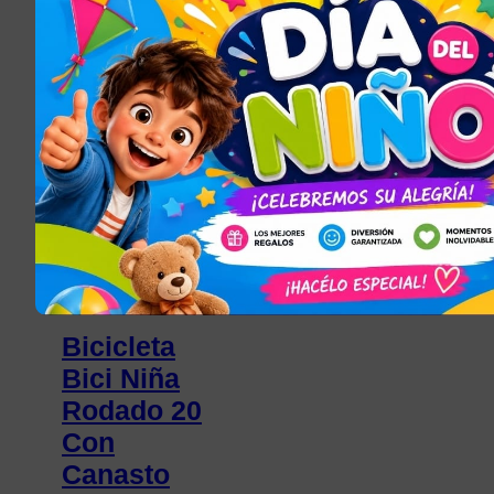
Inflador
$
1.225,50
Añadir al carrito
JUGUETES PARA
NIÑOS Y NIÑAS
, 
TODOS LOS
ARTÍCULOS
Bicicleta
Bici Niña
Rodado 20
Con
Canasto