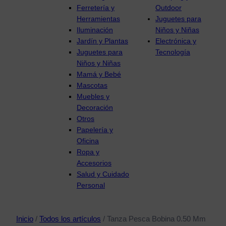
Ferretería y
Outdoor
Herramientas
Juguetes para
Iluminación
Niños y Niñas
Jardín y Plantas
Electrónica y
Juguetes para
Tecnología
Niños y Niñas
Mamá y Bebé
Mascotas
Muebles y
Decoración
Otros
Papelería y
Oficina
Ropa y
Accesorios
Salud y Cuidado
Personal
Inicio
/
Todos los artículos
/ Tanza Pesca Bobina 0.50 Mm