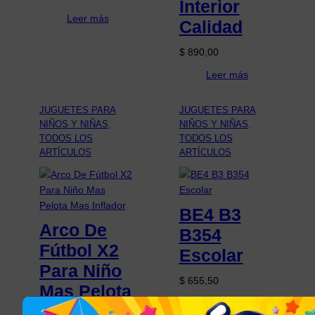
Interior
Leer más
Calidad
$
890,00
Leer más
JUGUETES PARA
JUGUETES PARA
NIÑOS Y NIÑAS
, 
NIÑOS Y NIÑAS
, 
TODOS LOS
TODOS LOS
ARTÍCULOS
ARTÍCULOS
BE4 B3
Arco De
B354
Fútbol X2
Escolar
Para Niño
$
655,50
Mas Pelota
Añadir al carrito
Mas