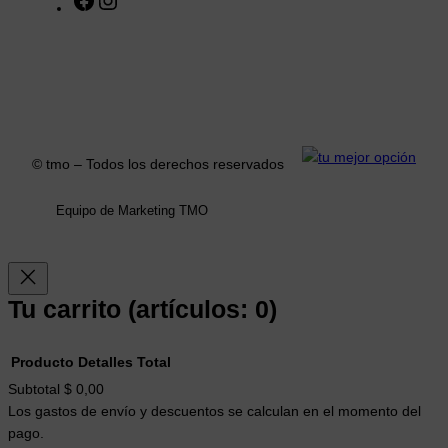
a
n
c
s
e
t
b
a
o
g
o
r
k
a
© tmo – Todos los derechos reservados
m
Equipo de Marketing TMO
Tu carrito
(artículos: 0)
Producto
Detalles
Total
Productos
Subtotal
$ 0,00
Los gastos de envío y descuentos se calculan en el momento del
del
pago.
carrito