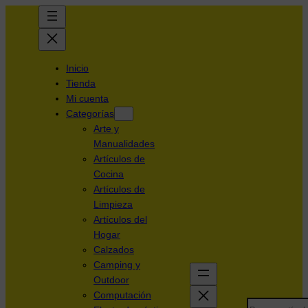
Inicio
Tienda
Mi cuenta
Categorías
Arte y
Manualidades
Artículos de
Cocina
Artículos de
Limpieza
Artículos del
Hogar
Calzados
Camping y
Outdoor
Computación
Search