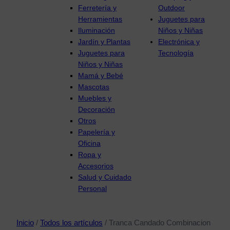
Ferretería y
Outdoor
Herramientas
Juguetes para
Iluminación
Niños y Niñas
Jardín y Plantas
Electrónica y
Juguetes para
Tecnología
Niños y Niñas
Mamá y Bebé
Mascotas
Muebles y
Decoración
Otros
Papelería y
Oficina
Ropa y
Accesorios
Salud y Cuidado
Personal
Inicio
/
Todos los artículos
/ Tranca Candado Combinacion