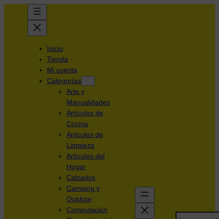
Inicio
Tienda
Mi cuenta
Categorías
Arte y
Manualidades
Artículos de
Cocina
Artículos de
Limpieza
Artículos del
Hogar
Calzados
Camping y
Outdoor
Computación
Search