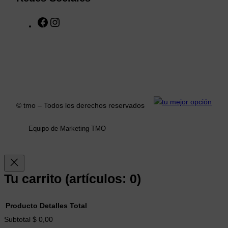
F
I
a
n
c
s
e
t
b
a
o
g
o
r
k
a
© tmo – Todos los derechos reservados
m
Equipo de Marketing TMO
Tu carrito
(artículos: 0)
Producto
Detalles
Total
Productos
Subtotal
$ 0,00