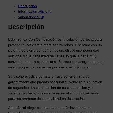
a
C
Descripción
a
Información adicional
n
Valoraciones (0)
d
Descripción
a
d
o
Esta Tranca Con Combinación es la solución perfecta para
C
proteger tu bicicleta o moto contra robos. Diseñada con un
o
sistema de cierre por combinación, ofrece una seguridad
m
adicional sin la necesidad de llaves, lo que la hace muy
b
conveniente para el uso diario. Su robustez asegura que tus
i
vehículos permanezcan seguros en cualquier lugar.
n
Su diseño práctico permite un uso sencillo y rápido,
a
garantizando que puedas asegurar tu vehículo en cuestión
c
de segundos. La combinación de su construcción y su
i
sistema de cierre lo convierte en un aliado indispensable
o
para los amantes de la movilidad en dos ruedas.
n
P
Además, al elegir este candado, estás invirtiendo en
a