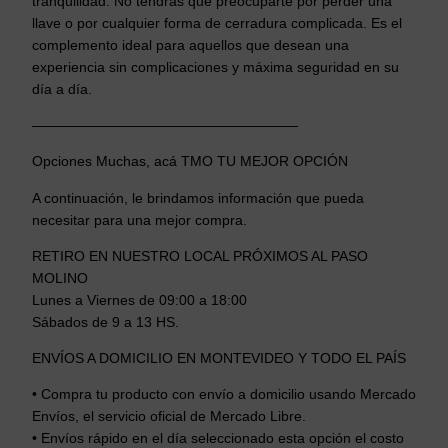
tranquilidad. No tendrás que preocuparte por perder una
r
llave o por cualquier forma de cerradura complicada. Es el
a
complemento ideal para aquellos que desean una
B
experiencia sin complicaciones y máxima seguridad en su
i
día a día.
c
i
———————————————————
c
Opciones Muchas, acá TMO TU MEJOR OPCIÓN
l
e
A continuación, le brindamos información que pueda
t
necesitar para una mejor compra.
a
RETIRO EN NUESTRO LOCAL PRÓXIMOS AL PASO
O
MOLINO
M
Lunes a Viernes de 09:00 a 18:00
o
Sábados de 9 a 13 HS.
t
o
ENVÍOS A DOMICILIO EN MONTEVIDEO Y TODO EL PAÍS
A
n
• Compra tu producto con envío a domicilio usando Mercado
t
Envíos, el servicio oficial de Mercado Libre.
i
• Envíos rápido en el día seleccionado esta opción el costo