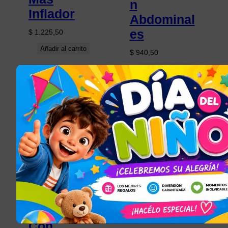
n
Inflador
Abdominal
es
$
1.225,50
Añadir al carrito
$
940,50
Añadir al carrito
JUGUETES PARA
NIÑOS Y NIÑAS
, 
TODOS LOS
ARTÍCULOS
Bicicleta
Bici Niña
Rodado 20
Con