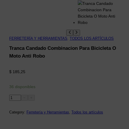
FERRETERÍA Y HERRAMIENTAS
, 
TODOS LOS ARTÍCULOS
Tranca Candado Combinacion Para Bicicleta O
Moto Anti Robo
$
185,25
36 disponibles
T
−
+
r
a
Category:
Ferretería y Herramientas
, 
Todos los artículos
n
c