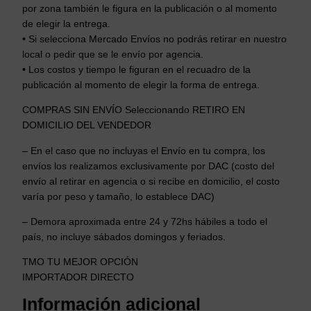
R
por zona también le figura en la publicación o al momento
o
de elegir la entrega.
b
• Si selecciona Mercado Envíos no podrás retirar en nuestro
o
local o pedir que se le envío por agencia.
c
• Los costos y tiempo le figuran en el recuadro de la
a
publicación al momento de elegir la forma de entrega.
n
COMPRAS SIN ENVÍO Seleccionando RETIRO EN
t
DOMICILIO DEL VENDEDOR
i
d
– En el caso que no incluyas el Envío en tu compra, los
a
envíos los realizamos exclusivamente por DAC (costo del
d
envío al retirar en agencia o si recibe en domicilio, el costo
varía por peso y tamaño, lo establece DAC)
– Demora aproximada entre 24 y 72hs hábiles a todo el
país, no incluye sábados domingos y feriados.
TMO TU MEJOR OPCIÓN
IMPORTADOR DIRECTO
Información adicional