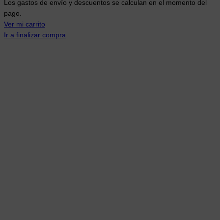
Los gastos de envío y descuentos se calculan en el momento del
del
pago.
carrito
Ver mi carrito
Ir a finalizar compra