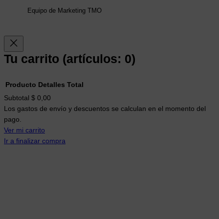
Equipo de Marketing TMO
Tu carrito
(artículos: 0)
Producto
Detalles
Total
Productos
Subtotal
$ 0,00
Los gastos de envío y descuentos se calculan en el momento del
del
pago.
carrito
Ver mi carrito
Ir a finalizar compra