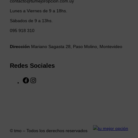
contacto@tumejoropcion.com.uy
Lunes a Viernes de 9 a 18hs.
Sábados de 9 a 13hs.
095 918 310
Dirección
Mariano Sagasta 28, Paso Molino, Montevideo
Redes Sociales
F
I
a
n
c
s
e
t
b
a
o
g
o
r
k
a
© tmo – Todos los derechos reservados
m