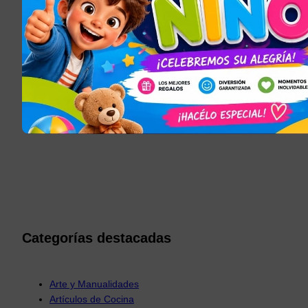
Envíos a todo el país
En 48 hs max.
Calidad de productos
Devoluciones gratis
Soporte
Contáctenos por teléfono
100% Pagos seguros
Con MercadoPago
Categorías destacadas
Arte y Manualidades
Artículos de Cocina