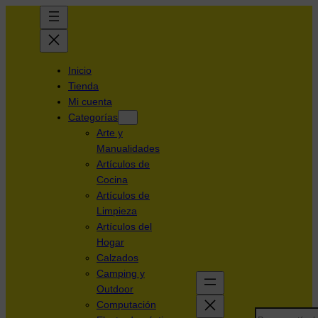
Inicio
Tienda
Mi cuenta
Categorías
Arte y
Manualidades
Artículos de
Cocina
Artículos de
Limpieza
Artículos del
Hogar
Calzados
Camping y
Outdoor
Computación
Search