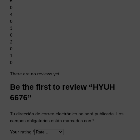
5
0
4
0
3
0
2
0
1
0
There are no reviews yet.
Be the first to review “HYUH
6676”
Tu dirección de correo electrónico no será publicada.
Los
campos obligatorios están marcados con
*
Your rating
*