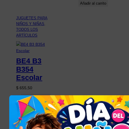
Añadir al carrito
JUGUETES PARA
NIÑOS Y NIÑAS
, 
TODOS LOS
ARTÍCULOS
BE4 B3
B354
Escolar
$
655,50
Añadir al carrito