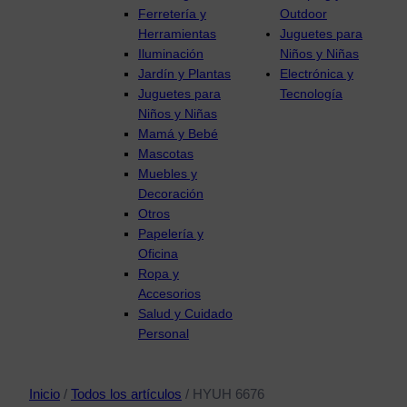
Ferretería y
Outdoor
Herramientas
Juguetes para
Iluminación
Niños y Niñas
Jardín y Plantas
Electrónica y
Juguetes para
Tecnología
Niños y Niñas
Mamá y Bebé
Mascotas
Muebles y
Decoración
Otros
Papelería y
Oficina
Ropa y
Accesorios
Salud y Cuidado
Personal
Inicio
/
Todos los artículos
/ HYUH 6676