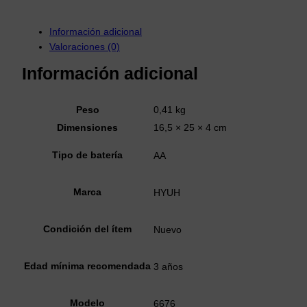
6
6
7
Información adicional
6
Valoraciones (0)
c
Información adicional
a
n
t
Peso
0,41 kg
i
Dimensiones
16,5 × 25 × 4 cm
d
a
Tipo de batería
AA
d
Marca
HYUH
Condición del ítem
Nuevo
Edad mínima recomendada
3 años
Modelo
6676