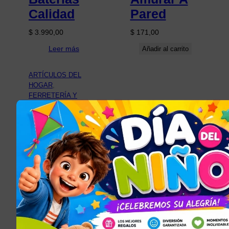
Calidad
Pared
$
3.990,00
$
171,00
Leer más
Añadir al carrito
ARTÍCULOS DEL
HOGAR
, 
FERRETERÍA Y
HERRAMIENTAS
, 
TODOS LOS
ARTÍCULOS
Caja Porta
Llaves
Seguridad