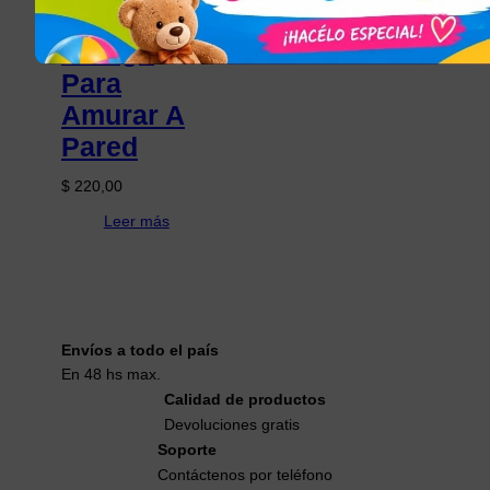
Con
Código
Para
Amurar A
Pared
$
220,00
Leer más
Envíos a todo el país
En 48 hs max.
Calidad de productos
Devoluciones gratis
Soporte
Contáctenos por teléfono