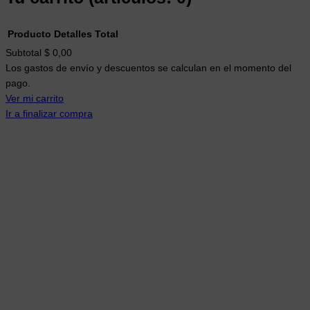
Producto
Detalles
Total
Productos
Subtotal
$ 0,00
Los gastos de envío y descuentos se calculan en el momento del
del
pago.
carrito
Ver mi carrito
Ir a finalizar compra