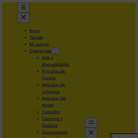
Inicio
Tienda
Mi cuenta
Categorías
Arte y
Manualidades
Artículos de
Cocina
Artículos de
Limpieza
Artículos del
Hogar
Calzados
Camping y
Outdoor
Computación
Search