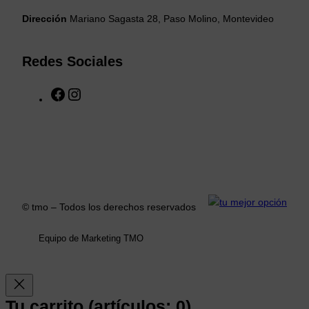
Dirección
Mariano Sagasta 28, Paso Molino, Montevideo
Redes Sociales
F
I
a
n
c
s
e
t
b
a
o
g
o
r
k
a
© tmo – Todos los derechos reservados
m
Equipo de Marketing TMO
Tu carrito
(artículos: 0)