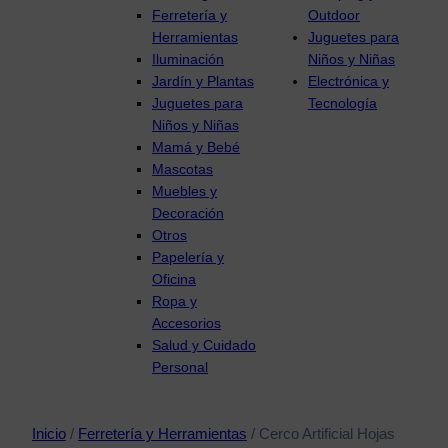
Ferretería y
Outdoor
Herramientas
Juguetes para
Iluminación
Niños y Niñas
Jardín y Plantas
Electrónica y
Juguetes para
Tecnología
Niños y Niñas
Mamá y Bebé
Mascotas
Muebles y
Decoración
Otros
Papelería y
Oficina
Ropa y
Accesorios
Salud y Cuidado
Personal
Inicio
/
Ferretería y Herramientas
/ Cerco Artificial Hojas