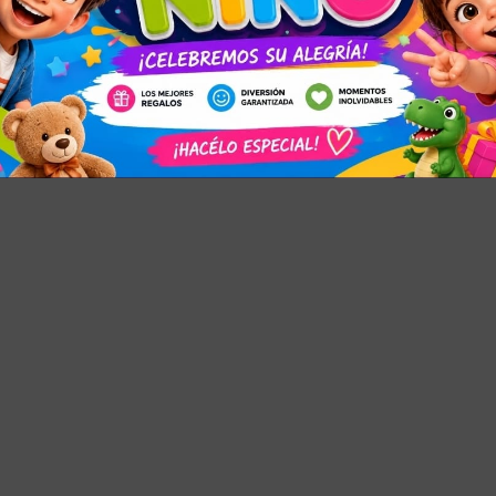
MICILIO DEL VENDEDOR
víos los realizamos exclusivamente por DAC (costo del envío al r
aís, no incluye sábados domingos y feriados.