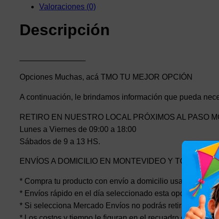
Valoraciones (0)
Descripción
_______________
Opciones Muchas, acá TMO TU MEJOR OPCIÓN
A continuación, le brindamos información que pueda nece
RETIRO EN NUESTRO LOCAL PRÓXIMOS AL PASO M
Lunes a Viernes de 09:00 a 18:00
Sábados de 9 a 13 HS.
ENVÍOS A DOMICILIO EN MONTEVIDEO Y TODO EL P
* Compra tu producto con envío a domicilio usando Mercad
* Envíos rápido en el día seleccionado esta opción el cost
* Si selecciona Mercado Envíos no podrás retirar en nuest
* Los costos y tiempo le figuran en el recuadro de la publ