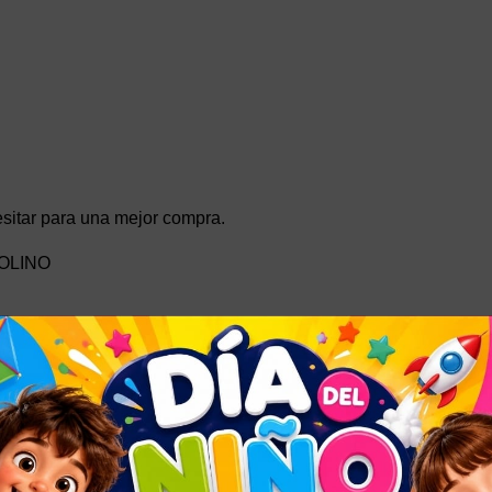
sitar para una mejor compra.
OLINO
AÍS
o Envíos, el servicio oficial de Mercado Libre.
o por zona también le figura en la publicación o al momento de e
ro local o pedir que se le envío por agencia.
icación al momento de elegir la forma de entrega.