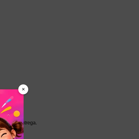
×
legir la entrega.