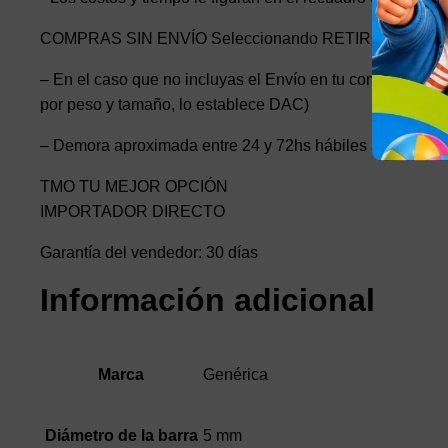
COMPRAS SIN ENVÍO Seleccionando RETIRO EN DO
– En el caso que no incluyas el Envío en tu compra, los en
por peso y tamaño, lo establece DAC)
– Demora aproximada entre 24 y 72hs hábiles a todo el p
TMO TU MEJOR OPCIÓN
IMPORTADOR DIRECTO
Garantía del vendedor: 30 días
Información adicional
Genérica
Marca
5 mm
Diámetro de la barra