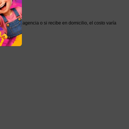
etirar en agencia o si recibe en domicilio, el costo varía