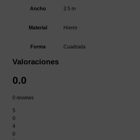
2.5 m
Ancho
Hierro
Material
Cuadrada
Forma
Valoraciones
0.0
0 reviews
5
0
4
0