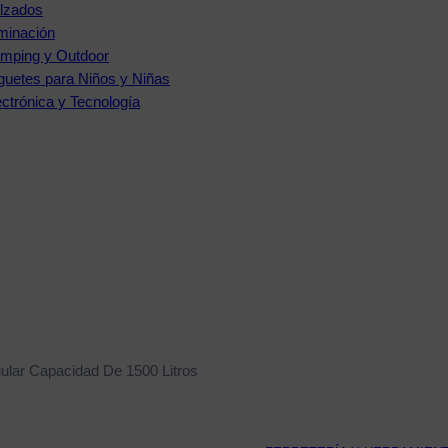
lzados
uminación
mping y Outdoor
guetes para Niños y Niñas
ectrónica y Tecnología
gular Capacidad De 1500 Litros