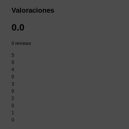
Valoraciones
0.0
0 reviews
5
0
4
0
3
0
2
0
1
0