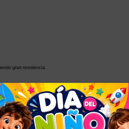
iendo gran resistencia.
o x Alto
 supervisión de un adulto.