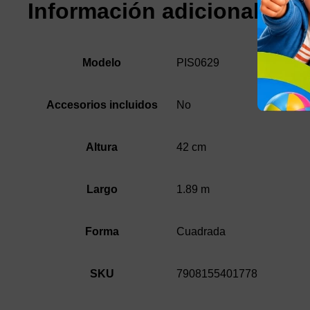
Información adicional
PIS0629
Modelo
No
Accesorios incluidos
42 cm
Altura
1.89 m
Largo
Cuadrada
Forma
7908155401778
SKU