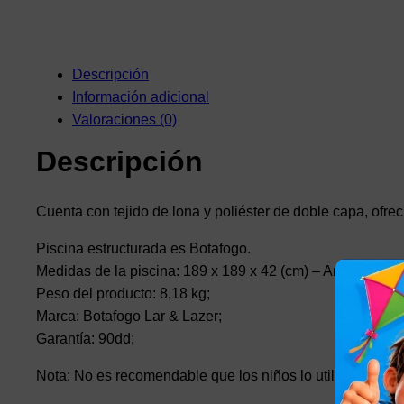
Descripción
Información adicional
Valoraciones (0)
Descripción
Cuenta con tejido de lona y poliéster de doble capa, ofrec
Piscina estructurada es Botafogo.
Medidas de la piscina: 189 x 189 x 42 (cm) – Ancho x Larg
Peso del producto: 8,18 kg;
Marca: Botafogo Lar & Lazer;
Garantía: 90dd;
Nota: No es recomendable que los niños lo utilicen sin la