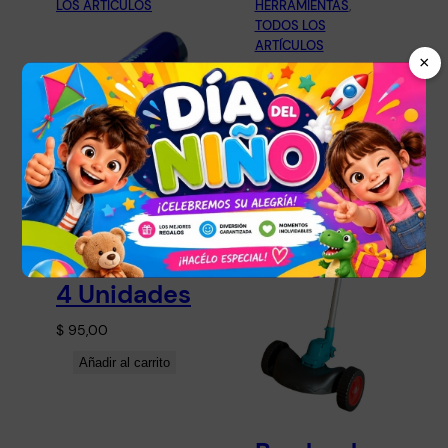
LOS ARTÍCULOS
HERRAMIENTAS
, 
TODOS LOS
ARTÍCULOS
×
Blister
Pilas Aa
Alcalinas
1,5 V Pack
4 Unidades
$
95,00
Añadir al carrito