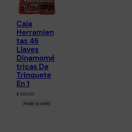
Caja
Herramien
tas 46
Llaves
Dinamomé
tricas De
Trinquete
En 1
$
560,50
Añadir al carrito